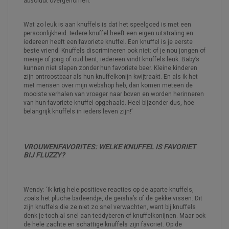
absoluut overgenomen.
Wat zo leuk is aan knuffels is dat het speelgoed is met een
persoonlijkheid. Iedere knuffel heeft een eigen uitstraling en
iedereen heeft een favoriete knuffel. Een knuffel is je eerste
beste vriend. Knuffels discrimineren ook niet: of je nou jongen of
meisje of jong of oud bent, iedereen vindt knuffels leuk. Baby’s
kunnen niet slapen zonder hun favoriete beer. Kleine kinderen
zijn ontroostbaar als hun knuffelkonijn kwijtraakt. En als ik het
met mensen over mijn webshop heb, dan komen meteen de
mooiste verhalen van vroeger naar boven en worden herinneren
van hun favoriete knuffel opgehaald. Heel bijzonder dus, hoe
belangrijk knuffels in ieders leven zijn!’
VROUWENFAVORITES:
WELKE KNUFFEL IS FAVORIET
BIJ FLUZZY?
Wendy: ‘Ik krijg hele positieve reacties op de aparte knuffels,
zoals het pluche badeendje, de geisha’s of de gekke vissen. Dit
zijn knuffels die ze niet zo snel verwachten, want bij knuffels
denk je toch al snel aan teddyberen of knuffelkonijnen. Maar ook
de hele zachte en schattige knuffels zijn favoriet. Op de