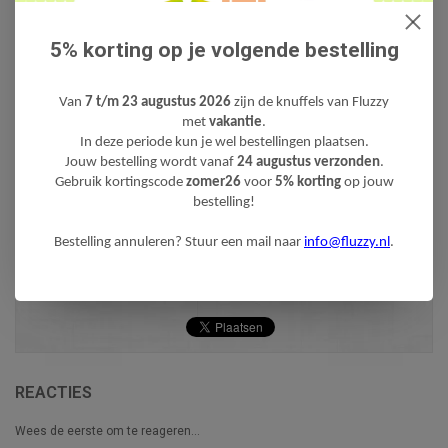
Wendy: ‘Fluzzy is net pas gestart en het zal een work in
5% korting op je volgende bestelling
progress zijn. Daarom ben ik altijd op zoek naar mensen die
kritisch en open mind naar de website, het assortiment en de
algehele uitstraling kijken. Ik sta dan ook open voor feedback:
klopt er iets niet op de website, ontbreekt er iets in het
Van
7 t/m 23 augustus 2026
zijn de knuffels van Fluzzy
assortiment, wat kan beter, wat is goed? Constructieve
met
vakantie
.
feedback is dus welkom!’
In deze periode kun je wel bestellingen plaatsen.
Jouw bestelling wordt vanaf
24 augustus verzonden
.
Gebruik kortingscode
zomer26
voor
5% korting
op jouw
Het orginele interview is hier te vinden:
bestelling!
http://www.vrouwenfavorites.nl/vrouw/interview-wendy-de-bert-fluzzy-nl
Bestelling annuleren? Stuur een mail naar
info@fluzzy.nl
.
REACTIES
Wees de eerste om te reageren...