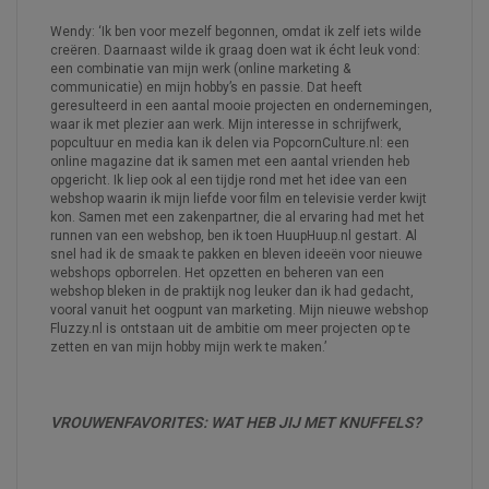
Wendy: ‘Ik ben voor mezelf begonnen, omdat ik zelf iets wilde
creëren. Daarnaast wilde ik graag doen wat ik écht leuk vond:
een combinatie van mijn werk (online marketing &
communicatie) en mijn hobby’s en passie. Dat heeft
geresulteerd in een aantal mooie projecten en ondernemingen,
waar ik met plezier aan werk. Mijn interesse in schrijfwerk,
popcultuur en media kan ik delen via PopcornCulture.nl: een
online magazine dat ik samen met een aantal vrienden heb
opgericht. Ik liep ook al een tijdje rond met het idee van een
webshop waarin ik mijn liefde voor film en televisie verder kwijt
kon. Samen met een zakenpartner, die al ervaring had met het
runnen van een webshop, ben ik toen HuupHuup.nl gestart. Al
snel had ik de smaak te pakken en bleven ideeën voor nieuwe
webshops opborrelen. Het opzetten en beheren van een
webshop bleken in de praktijk nog leuker dan ik had gedacht,
vooral vanuit het oogpunt van marketing. Mijn nieuwe webshop
Fluzzy.nl is ontstaan uit de ambitie om meer projecten op te
zetten en van mijn hobby mijn werk te maken.’
VROUWENFAVORITES:
WAT HEB JIJ MET KNUFFELS?