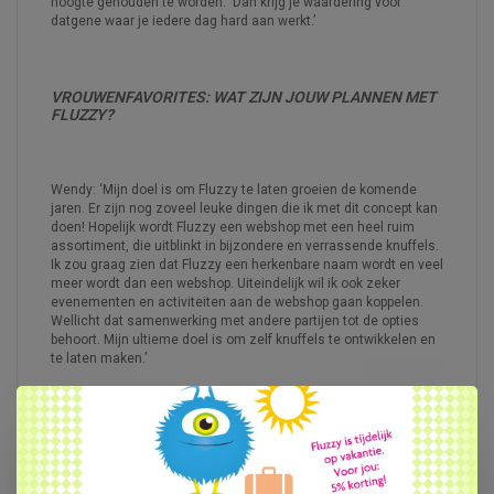
hoogte gehouden te worden. Dan krijg je waardering voor
datgene waar je iedere dag hard aan werkt.’
VROUWENFAVORITES:
WAT ZIJN JOUW PLANNEN MET
FLUZZY?
Wendy: ‘Mijn doel is om Fluzzy te laten groeien de komende
jaren. Er zijn nog zoveel leuke dingen die ik met dit concept kan
doen! Hopelijk wordt Fluzzy een webshop met een heel ruim
assortiment, die uitblinkt in bijzondere en verrassende knuffels.
Ik zou graag zien dat Fluzzy een herkenbare naam wordt en veel
meer wordt dan een webshop. Uiteindelijk wil ik ook zeker
evenementen en activiteiten aan de webshop gaan koppelen.
Wellicht dat samenwerking met andere partijen tot de opties
behoort. Mijn ultieme doel is om zelf knuffels te ontwikkelen en
te laten maken.’
VROUWENFAVORITES:
ZIJN ER NOG ANDERE DINGEN
DIE JE KWIJT WILT IN HET INTERVIEW?