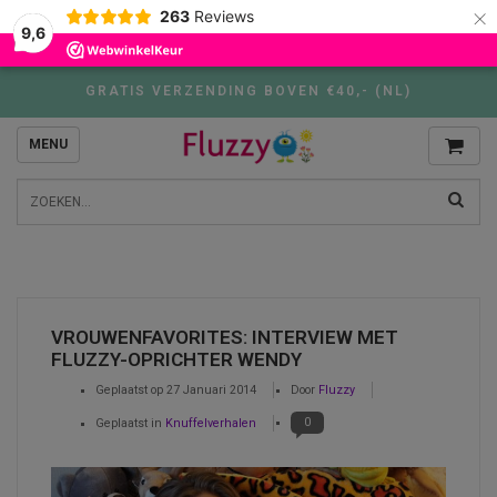
×
263
Reviews
9,6
GRATIS VERZENDING BOVEN €40,- (NL)
MENU
VROUWENFAVORITES: INTERVIEW MET
FLUZZY-OPRICHTER WENDY
Geplaatst op
27 Januari 2014
Door
Fluzzy
0
Geplaatst in
Knuffelverhalen