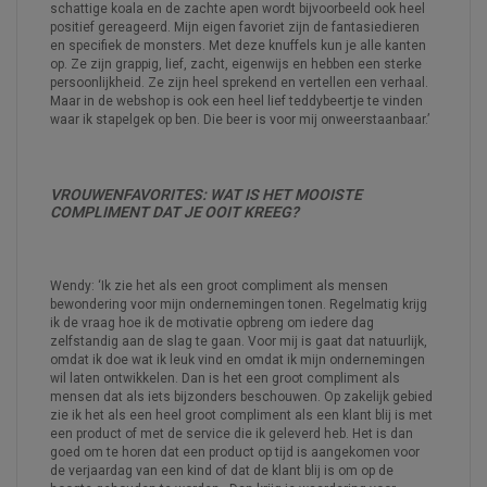
schattige koala en de zachte apen wordt bijvoorbeeld ook heel
positief gereageerd. Mijn eigen favoriet zijn de fantasiedieren
en specifiek de monsters. Met deze knuffels kun je alle kanten
op. Ze zijn grappig, lief, zacht, eigenwijs en hebben een sterke
persoonlijkheid. Ze zijn heel sprekend en vertellen een verhaal.
Maar in de webshop is ook een heel lief teddybeertje te vinden
waar ik stapelgek op ben. Die beer is voor mij onweerstaanbaar.’
VROUWENFAVORITES:
WAT IS HET MOOISTE
COMPLIMENT DAT JE OOIT KREEG?
Wendy: ‘Ik zie het als een groot compliment als mensen
bewondering voor mijn ondernemingen tonen. Regelmatig krijg
ik de vraag hoe ik de motivatie opbreng om iedere dag
zelfstandig aan de slag te gaan. Voor mij is gaat dat natuurlijk,
omdat ik doe wat ik leuk vind en omdat ik mijn ondernemingen
wil laten ontwikkelen. Dan is het een groot compliment als
mensen dat als iets bijzonders beschouwen. Op zakelijk gebied
zie ik het als een heel groot compliment als een klant blij is met
een product of met de service die ik geleverd heb. Het is dan
goed om te horen dat een product op tijd is aangekomen voor
de verjaardag van een kind of dat de klant blij is om op de