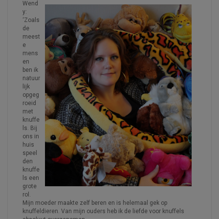
Wend
y:
‘Zoals
de
meest
e
mens
en
ben ik
natuur
lijk
opgeg
roeid
met
knuffe
ls. Bij
ons in
huis
speel
den
knuffe
ls een
grote
rol.
Mijn moeder maakte zelf beren en is helemaal gek op
knuffeldieren. Van mijn ouders heb ik de liefde voor knuffels