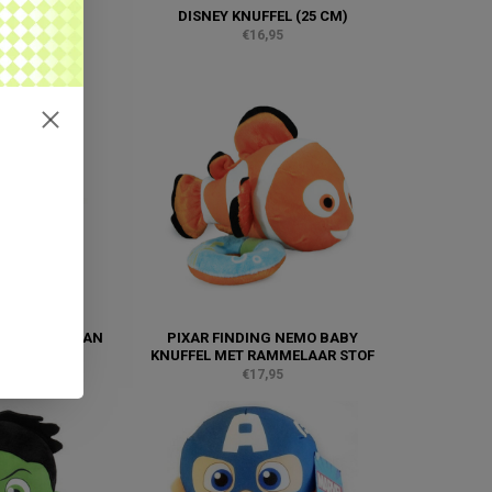
K KNUFFEL
DISNEY KNUFFEL (25 CM)
,95
€16,95
ELD IRON MAN
PIXAR FINDING NEMO BABY
ET GELUID
KNUFFEL MET RAMMELAAR STOF
,95
€17,95