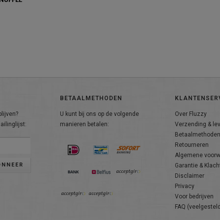
BETAALMETHODEN
KLANTENSER
lijven?
U kunt bij ons op de volgende
Over Fluzzy
ilinglijst:
manieren betalen:
Verzending & le
Betaalmethode
Retourneren
Algemene voor
ONNEER
Garantie & Klach
Disclaimer
Privacy
Voor bedrijven
FAQ (veelgestel