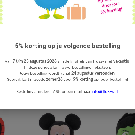
E KNUFFEL
DISNEY PRINCESS ASSEPOESTER
DONALD DUC
BEAST
KNUFFEL
€17
€17,95
5% korting op je volgende bestelling
Van
7 t/m 23 augustus 2026
zijn de knuffels van Fluzzy met
vakantie
.
In deze periode kun je wel bestellingen plaatsen.
Jouw bestelling wordt vanaf
24 augustus verzonden
.
Gebruik kortingscode
zomer26
voor
5% korting
op jouw bestelling!
Bestelling annuleren? Stuur een mail naar
info@fluzzy.nl
.
5 CM)
PLUTO KNUFFEL
MARVEL SUPERH
KNUFFEL M
€17,95
€19