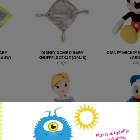
ABY
DISNEY DOMBO BABY
DISNEY MICKEY 
LAUW)
KNUFFELDOEKJE (GRIJS)
(GRO
€18,95
€26