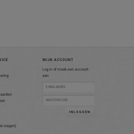
VICE
MIJN ACCOUNT
Log in of maak een account
vering
aan
n
waarden
ten
INLOGGEN
de vragen)