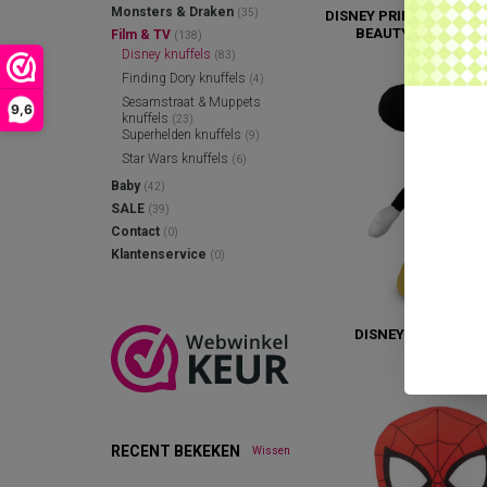
Monsters & Draken
(35)
DISNEY PRINCESS BELL
BEAUTY AND THE 
Film & TV
(138)
€17,95
Disney knuffels
(83)
Finding Dory knuffels
(4)
Sesamstraat & Muppets
9,6
knuffels
(23)
Superhelden knuffels
(9)
Star Wars knuffels
(6)
Baby
(42)
SALE
(39)
Contact
(0)
Klantenservice
(0)
DISNEY KNUFFEL (2
€16,95
RECENT BEKEKEN
Wissen