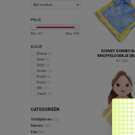
PRIJS
Min: €
0
Max: €
30
KLEUR
DISNEY DOMBO B
Blauw
(4)
KNUFFELDOEKJE (B
Geel
(3)
€17,95
Grijs
(2)
Groen
(1)
Rood
(4)
Roze
(1)
Wit
(1)
Zwart
(3)
CATEGORIEËN
Teddyberen
(22)
Dieren
(195)
Fun
(84)