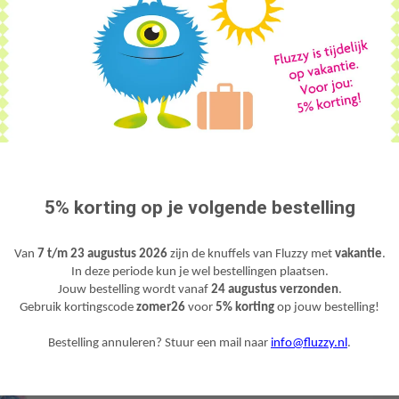
troost en gezelschap, bijvoorbeeld bij het slapengaan. Het doekje is m
zijn of haar maatje bij zich heeft. Op die manier kan je baby altijd en ov
ruiken naar de bekende omgeving van jouw kindje. Daardoor voelt jouw b
en geruststelling. Ook in de fase dat jouw kindje verlatingsangst krijgt
DOMBO KNUFFELDOEKJE KOPEN
Vanaf het moment dat de tekenfilm
Dombo
door Disney werd uitgebracht 
lieve Dombo knuffeldoekje zal een hit zijn bij baby én ouders. Het
grijz
Heb je de andere lieve baby knuffels van Fluzzy gezien?
Bekijk hier all
boven € 40,- worden gratis verzonden binnen Nederland (gratis verzendi
5% korting op je volgende bestelling
Van
7 t/m 23 augustus 2026
zijn de knuffels van Fluzzy met
vakantie
.
In deze periode kun je wel bestellingen plaatsen.
Jouw bestelling wordt vanaf
24 augustus verzonden
.
Gebruik kortingscode
zomer26
voor
5% korting
op jouw bestelling!
Bestelling annuleren? Stuur een mail naar
info@fluzzy.nl
.