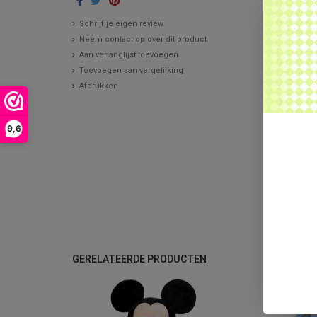
Schrijf je eigen review
Neem contact op over dit product
Aan verlanglijst toevoegen
Toevoegen aan vergelijking
Afdrukken
9,6
GERELATEERDE PRODUCTEN