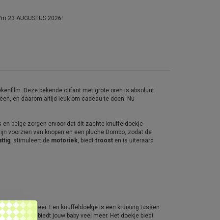
 t/m 23 AUGUSTUS 2026!
tekenfilm. Deze bekende olifant met grote oren is absoluut
reen, en daarom altijd leuk om cadeau te doen. Nu
js en beige zorgen ervoor dat dit zachte knuffeldoekje
 zijn voorzien van knopen en een pluche Dombo, zodat de
ttig
, stimuleert de
motoriek
, biedt
troost
en is uiteraard
s het zoveel meer. Een knuffeldoekje is een kruising tussen
 spelen, maar biedt jouw baby veel meer. Het doekje biedt