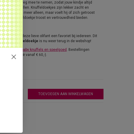
akkelijk onderweg mee te nemen, zodat jouw kindje altijd
eral in slaap vallen. Knuffeldoekjes zijn lekker zacht en
aby zich niet meer alleen, maar voelt hij of zich getroost
, kan het knuffeldoekje troost en vertrouwdheid bieden.
in 1941, is deze lieve olifant een favoriet bij iedereen. Dit
e Dombo knuffeldoekje
is nu weer terug in de webshop!
e leuke Disney baby knuffels en speelgoed
. Bestellingen
ng naar België vanaf € 60,-).
TOEVOEGEN AAN WINKELWAGEN