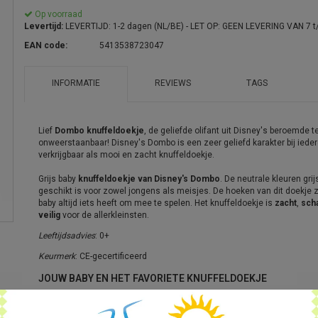
Op voorraad
Levertijd:
LEVERTIJD: 1-2 dagen (NL/BE) - LET OP: GEEN LEVERING VAN 7
EAN code:
5413538723047
INFORMATIE
REVIEWS
TAGS
Lief
Dombo knuffeldoekje
, de geliefde olifant uit Disney's beroemde 
onweerstaanbaar! Disney's Dombo is een zeer geliefd karakter bij iede
verkrijgbaar als mooi en zacht knuffeldoekje.
Grijs baby
knuffeldoekje van Disney's Dombo
. De neutrale kleuren gri
geschikt is voor zowel jongens als meisjes. De hoeken van dit doekje
baby altijd iets heeft om mee te spelen. Het knuffeldoekje is
zacht
,
scha
veilig
voor de allerkleinsten.
Leeftijdsadvies
: 0+
Keurmerk
: CE-gecertificeerd
JOUW BABY EN HET FAVORIETE KNUFFELDOEKJE
Een knuffeldoekje lijkt gewoon een knuffel, maar voor een kleine baby i
een knuffel en een dekentje. Dit stukje is uiteraard gemaakt om mee te