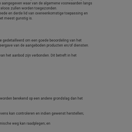
rden aangegeven waar van de algemene voorwaarden langs
teloos zullen worden toegezonden.
weede en derde lid van overeenkomstige toepassing en
et meest gunstig is.
e gedetailleerd om een goede beoordeling van het
eergave van de aangeboden producten en/of diensten.
an het aanbod zijn verbonden. Dit betreft in het
d worden berekend op een andere grondslag dan het
ens kan controleren en indien gewenst herstellen;
nische weg kan raadplegen; en