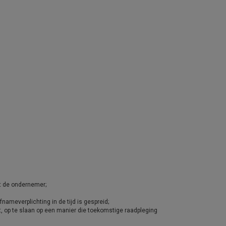
et de ondernemer;
ameverplichting in de tijd is gespreid;
t, op te slaan op een manier die toekomstige raadpleging