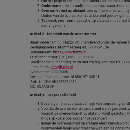
Herroepingsrecht
: de mogelijkheid voor de consument
Ondernemer
: de natuurlijke of rechtspersoon die pr
Overeenkomst op afstand
: een overeenkomst waarbij
sluiten van de overeenkomst uitsluitend gebruik gema
Techniek voor communicatie op afstand
: middel dat 
samengekomen.
Artikel 2 - Identiteit van de ondernemer
Naam onderneming: Fluzzy VOF, handelend onder de namen F
Vestigingsadres: Krommesteeg 48, 6718 TW Ede
Domeinnaam:
https://www.fluzzy.nl
Telefoonnummer: (+31) 085 – 00 131 56
Bereikbaarheid: maandag tot en met vrijdag, van 9:00 tot 17:00
E-mailadres:
info@fluzzy.nl
KvK-nummer: 70218005
Btw-identificatienummer: NL858197133B01
IBAN: NL15KNAB0256884250
BIC: KNABNL2H
Artikel 3 - Toepasselijkheid
Deze algemene voorwaarden zijn van toepassing op e
Voordat de overeenkomst op afstand wordt gesloten, wo
voordat de overeenkomst op afstand wordt gesloten, w
mogelijk kosteloos worden toegezonden.
Indien de overeenkomst op afstand elektronisch wordt 
voorwaarden langs elektronische weg aan de consumen