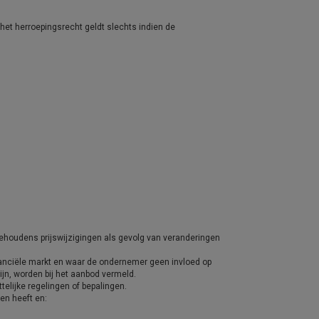
het herroepingsrecht geldt slechts indien de
ehoudens prijswijzigingen als gevolg van veranderingen
nanciële markt en waar de ondernemer geen invloed op
jn, worden bij het aanbod vermeld.
elijke regelingen of bepalingen.
en heeft en: