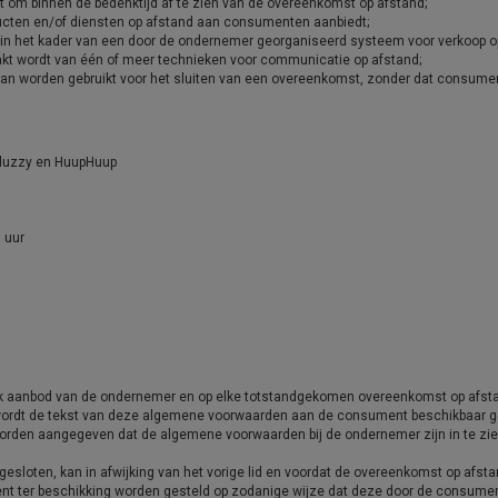
 om binnen de bedenktijd af te zien van de overeenkomst op afstand;
oducten en/of diensten op afstand aan consumenten aanbiedt;
 in het kader van een door de ondernemer georganiseerd systeem voor verkoop op
akt wordt van één of meer technieken voor communicatie op afstand;
kan worden gebruikt voor het sluiten van een overeenkomst, zonder dat consument
luzzy en HuupHuup
 uur
lk aanbod van de ondernemer en op elke totstandgekomen overeenkomst op afs
rdt de tekst van deze algemene voorwaarden aan de consument beschikbaar gesteld
orden aangegeven dat de algemene voorwaarden bij de ondernemer zijn in te zie
gesloten, kan in afwijking van het vorige lid en voordat de overeenkomst op afs
t ter beschikking worden gesteld op zodanige wijze dat deze door de consume