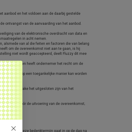
et aanbod en het voldoen aan de daarbij gestelde
 de ontvangst van de aanvaarding van het aanbod.
eiliging van de elektronische overdracht van data en
dsmaatregelen in acht nemen.
n, alsmede van al die feiten en factoren die van belang
eft om de overeenkomst niet aan te gaan, is hij
telling niet wordt geaccepteerd, deelt Fluzzy dit mee
ke wanbetalingen heeft ondernemer het recht om de
 de consument op een toegankelijke manier kan worden
 melding inzake het uitgesloten zijn van het
 verstrekt vóór de uitvoering van de overeenkomst;
de duur is.
e 14 dagen. Deze bedenktermijn gaat in op de dag na