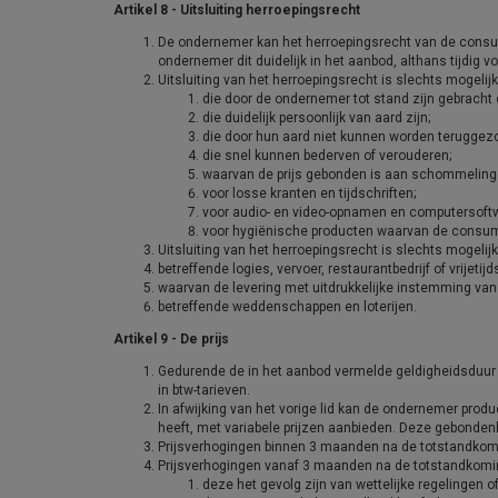
Artikel 8 - Uitsluiting herroepingsrecht
De ondernemer kan het herroepingsrecht van de consumen
ondernemer dit duidelijk in het aanbod, althans tijdig 
Uitsluiting van het herroepingsrecht is slechts mogelij
die door de ondernemer tot stand zijn gebracht
die duidelijk persoonlijk van aard zijn;
die door hun aard niet kunnen worden teruggez
die snel kunnen bederven of verouderen;
waarvan de prijs gebonden is aan schommelinge
voor losse kranten en tijdschriften;
voor audio- en video-opnamen en computersoft
voor hygiënische producten waarvan de consume
Uitsluiting van het herroepingsrecht is slechts mogelij
betreffende logies, vervoer, restaurantbedrijf of vrijet
waarvan de levering met uitdrukkelijke instemming van
betreffende weddenschappen en loterijen.
Artikel 9 - De prijs
Gedurende de in het aanbod vermelde geldigheidsduur 
in btw-tarieven.
In afwijking van het vorige lid kan de ondernemer pro
heeft, met variabele prijzen aanbieden. Deze gebondenh
Prijsverhogingen binnen 3 maanden na de totstandkoming
Prijsverhogingen vanaf 3 maanden na de totstandkomin
deze het gevolg zijn van wettelijke regelingen of