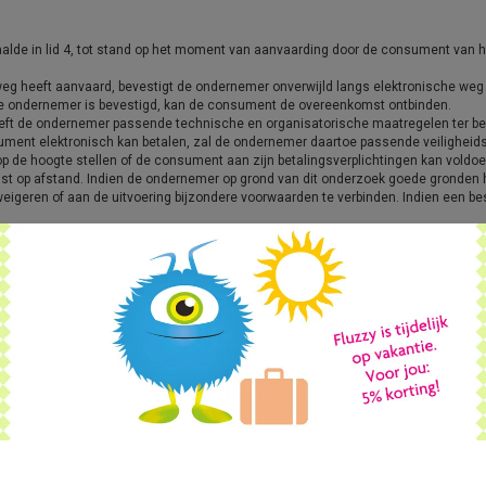
lde in lid 4, tot stand op het moment van aanvaarding door de consument van h
eg heeft aanvaard, bevestigt de ondernemer onverwijld langs elektronische weg
de ondernemer is bevestigd, kan de consument de overeenkomst ontbinden.
reft de ondernemer passende technische en organisatorische maatregelen ter bev
nsument elektronisch kan betalen, zal de ondernemer daartoe passende veilighei
op de hoogte stellen of de consument aan zijn betalingsverplichtingen kan voldoe
t op afstand. Indien de ondernemer op grond van dit onderzoek goede gronden he
eigeren of aan de uitvoering bijzondere voorwaarden te verbinden. Indien een bes
redenen, consumenten te weigeren. Bij herhaaldelijk wangedrag of herhaaldelij
nsument de volgende informatie, schriftelijk of op zodanige wijze dat deze door
ren:
rnemer waar de consument met klachten terecht kan;
 consument van het herroepingsrecht gebruik kan maken, dan wel een duidelijke
ice na aankoop;
genomen gegevens, tenzij de ondernemer deze gegevens al aan de consument heeft
st indien de overeenkomst een duur heeft van meer dan één jaar of van onbepaal
rige lid slechts van toepassing op de eerste levering.
mogelijkheid de overeenkomst zonder opgave van redenen te ontbinden gedurend