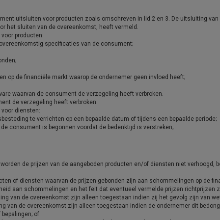
t uitsluiten voor producten zoals omschreven in lid 2 en 3. De uitsluiting van 
voor het sluiten van de overeenkomst, heeft vermeld.
k voor producten:
 overeenkomstig specificaties van de consument;
onden;
n op de financiële markt waarop de ondernemer geen invloed heeft;
ware waarvan de consument de verzegeling heeft verbroken.
nt de verzegeling heeft verbroken.
k voor diensten:
ijdsbesteding te verrichten op een bepaalde datum of tijdens een bepaalde periode;
 de consument is begonnen voordat de bedenktijd is verstreken;
worden de prijzen van de aangeboden producten en/of diensten niet verhoogd, b
ducten of diensten waarvan de prijzen gebonden zijn aan schommelingen op de fi
eid aan schommelingen en het feit dat eventueel vermelde prijzen richtprijzen zi
 van de overeenkomst zijn alleen toegestaan indien zij het gevolg zijn van wett
g van de overeenkomst zijn alleen toegestaan indien de ondernemer dit bedong
 bepalingen; of