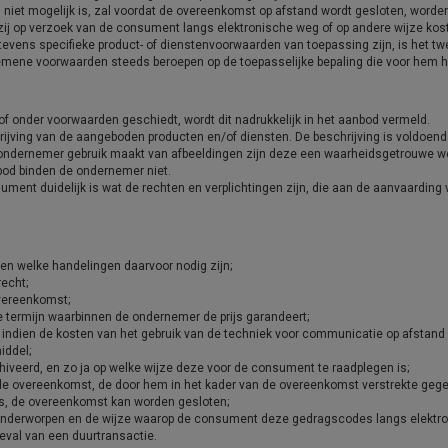
js niet mogelijk is, zal voordat de overeenkomst op afstand wordt gesloten, wo
ij op verzoek van de consument langs elektronische weg of op andere wijze kos
evens specifieke product- of dienstenvoorwaarden van toepassing zijn, is het t
gemene voorwaarden steeds beroepen op de toepasselijke bepaling die voor hem h
f onder voorwaarden geschiedt, wordt dit nadrukkelijk in het aanbod vermeld.
ijving van de aangeboden producten en/of diensten. De beschrijving is voldoend
ondernemer gebruik maakt van afbeeldingen zijn deze een waarheidsgetrouwe w
nbod binden de ondernemer niet.
ment duidelijk is wat de rechten en verplichtingen zijn, die aan de aanvaarding v
en welke handelingen daarvoor nodig zijn;
recht;
overeenkomst;
e termijn waarbinnen de ondernemer de prijs garandeert;
d indien de kosten van het gebruik van de techniek voor communicatie op afstan
iddel;
veerd, en zo ja op welke wijze deze voor de consument te raadplegen is;
de overeenkomst, de door hem in het kader van de overeenkomst verstrekte gegev
ds, de overeenkomst kan worden gesloten;
nderworpen en de wijze waarop de consument deze gedragscodes langs elektro
eval van een duurtransactie.