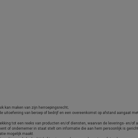
ik kan maken van zijn herroepingsrecht;
in de uitoefening van beroep of bedrijf en een overeenkomst op afstand aangaat m
kking tot een reeks van producten en/of diensten, waarvan de leverings- en/of afn
ent of ondernemer in staat stelt om informatie die aan hem persoonlijk is gerich
atie mogelijk maakt.