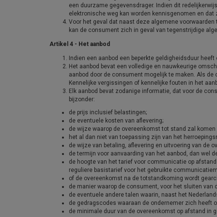
een duurzame gegevensdrager. Indien dit redelijkerwi
elektronische weg kan worden kennisgenomen en dat z
Voor het geval dat naast deze algemene voorwaarden t
kan de consument zich in geval van tegenstrijdige al
Artikel 4 - Het aanbod
Indien een aanbod een beperkte geldigheidsduur heeft o
Het aanbod bevat een volledige en nauwkeurige omschr
aanbod door de consument mogelijk te maken. Als de 
Kennelijke vergissingen of kennelijke fouten in het aa
Elk aanbod bevat zodanige informatie, dat voor de consu
bijzonder:
de prijs inclusief belastingen;
de eventuele kosten van aflevering;
de wijze waarop de overeenkomst tot stand zal komen 
het al dan niet van toepassing zijn van het herroepings
de wijze van betaling, aflevering en uitvoering van de 
de termijn voor aanvaarding van het aanbod, dan wel d
de hoogte van het tarief voor communicatie op afstan
reguliere basistarief voor het gebruikte communicatiem
of de overeenkomst na de totstandkoming wordt gearchi
de manier waarop de consument, voor het sluiten van 
de eventuele andere talen waarin, naast het Nederlan
de gedragscodes waaraan de ondernemer zich heeft o
de minimale duur van de overeenkomst op afstand in g