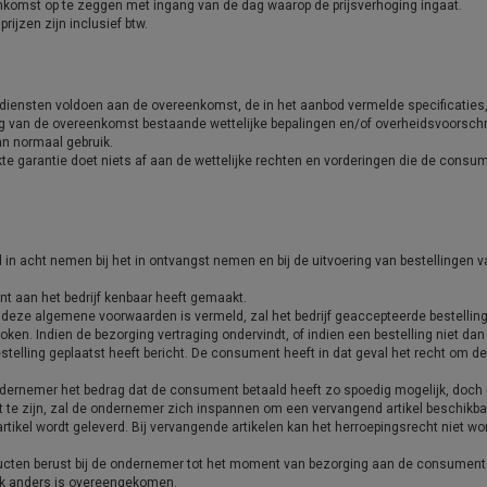
omst op te zeggen met ingang van de dag waarop de prijsverhoging ingaat.
ijzen zijn inclusief btw.
diensten voldoen aan de overeenkomst, de in het aanbod vermelde specificaties, 
g van de overeenkomst bestaande wettelijke bepalingen en/of overheidsvoorsch
an normaal gebruik.
ekte garantie doet niets af aan de wettelijke rechten en vorderingen die de con
in acht nemen bij het in ontvangst nemen en bij de uitvoering van bestellingen v
nt aan het bedrijf kenbaar heeft gemaakt.
n deze algemene voorwaarden is vermeld, zal het bedrijf geaccepteerde bestelli
roken. Indien de bezorging vertraging ondervindt, of indien een bestelling niet da
estelling geplaatst heeft bericht. De consument heeft in dat geval het recht om 
ondernemer het bedrag dat de consument betaald heeft zo spoedig mogelijk, doch u
t te zijn, zal de ondernemer zich inspannen om een vervangend artikel beschikbaar t
rtikel wordt geleverd. Bij vervangende artikelen kan het herroepingsrecht niet w
oducten berust bij de ondernemer tot het moment van bezorging aan de consume
ijk anders is overeengekomen.