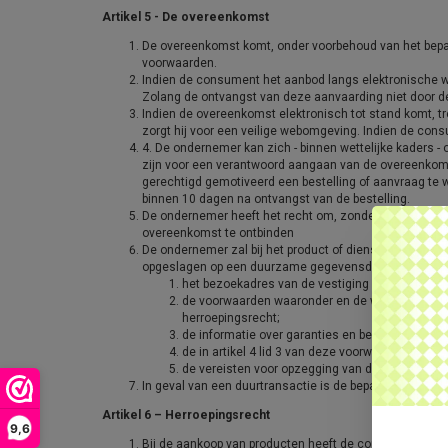
Artikel 5 - De overeenkomst
De overeenkomst komt, onder voorbehoud van het bepaa
voorwaarden.
Indien de consument het aanbod langs elektronische w
Zolang de ontvangst van deze aanvaarding niet door 
Indien de overeenkomst elektronisch tot stand komt, t
zorgt hij voor een veilige webomgeving. Indien de co
4. De ondernemer kan zich - binnen wettelijke kaders - 
zijn voor een verantwoord aangaan van de overeenkoms
gerechtigd gemotiveerd een bestelling of aanvraag te w
binnen 10 dagen na ontvangst van de bestelling.
De ondernemer heeft het recht om, zonder opgave van 
overeenkomst te ontbinden
De ondernemer zal bij het product of dienst aan de co
opgeslagen op een duurzame gegevensdrager, meestu
het bezoekadres van de vestiging van de onde
de voorwaarden waaronder en de wijze waarop de
herroepingsrecht;
de informatie over garanties en bestaande serv
de in artikel 4 lid 3 van deze voorwaarden op
de vereisten voor opzegging van de overeenkom
In geval van een duurtransactie is de bepaling in het vo
Artikel 6 – Herroepingsrecht
9,6
Bij de aankoop van producten heeft de consument de 