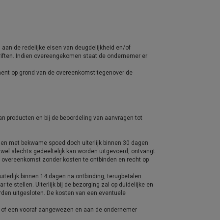
aan de redelijke eisen van deugdelijkheid en/of
riften. Indien overeengekomen staat de ondernemer er
sument op grond van de overeenkomst tegenover de
an producten en bij de beoordeling van aanvragen tot
ngen met bekwame spoed doch uiterlijk binnen 30 dagen
n wel slechts gedeeltelijk kan worden uitgevoerd, ontvangt
de overeenkomst zonder kosten te ontbinden en recht op
iterlijk binnen 14 dagen na ontbinding, terugbetalen.
e stellen. Uiterlijk bij de bezorging zal op duidelijke en
orden uitgesloten. De kosten van een eventuele
nt of een vooraf aangewezen en aan de ondernemer