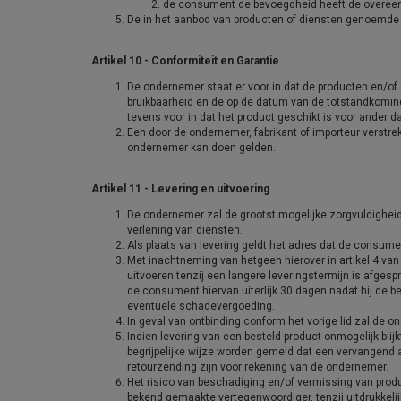
de consument de bevoegdheid heeft de overeenk
De in het aanbod van producten of diensten genoemde pr
Artikel 10 - Conformiteit en Garantie
De ondernemer staat er voor in dat de producten en/of 
bruikbaarheid en de op de datum van de totstandkomin
tevens voor in dat het product geschikt is voor ander d
Een door de ondernemer, fabrikant of importeur verstr
ondernemer kan doen gelden.
Artikel 11 - Levering en uitvoering
De ondernemer zal de grootst mogelijke zorgvuldigheid 
verlening van diensten.
Als plaats van levering geldt het adres dat de consume
Met inachtneming van hetgeen hierover in artikel 4 va
uitvoeren tenzij een langere leveringstermijn is afgesp
de consument hiervan uiterlijk 30 dagen nadat hij de b
eventuele schadevergoeding.
In geval van ontbinding conform het vorige lid zal de 
Indien levering van een besteld product onmogelijk blijk
begrijpelijke wijze worden gemeld dat een vervangend a
retourzending zijn voor rekening van de ondernemer.
Het risico van beschadiging en/of vermissing van pr
bekend gemaakte vertegenwoordiger, tenzij uitdrukkel