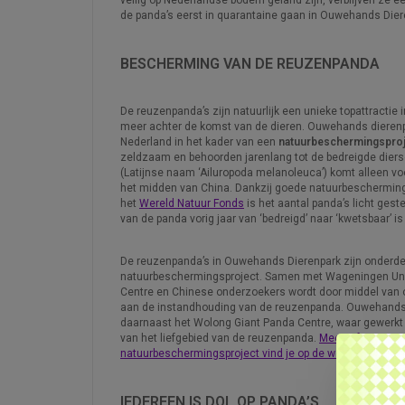
de panda’s eerst in quarantaine gaan in Ouwehands Dier
BESCHERMING VAN DE REUZENPANDA
De reuzenpanda’s zijn natuurlijk een unieke topattractie 
meer achter de komst van de dieren. Ouwehands dierenp
Nederland in het kader van een
natuurbeschermingsproj
zeldzaam en behoorden jarenlang tot de bedreigde dier
(Latijnse naam ‘Ailuropoda melanoleuca’) komt alleen vo
het midden van China. Dankzij goede natuurbescherming
het
Wereld Natuur Fonds
is het aantal panda’s licht ges
van de panda vorig jaar van ‘bedreigd’ naar ‘kwetsbaar’ i
De reuzenpanda’s in Ouwehands Dierenpark zijn onderde
natuurbeschermingsproject. Samen met Wageningen Uni
Centre en Chinese onderzoekers wordt door middel van 
aan de instandhouding van de reuzenpanda. Ouwehands
daarnaast het Wolong Giant Panda Centre, waar gewerk
van het liefgebied van de reuzenpanda.
Meer informatie 
natuurbeschermingsproject vind je op de website van O
IEDEREEN IS DOL OP PANDA’S