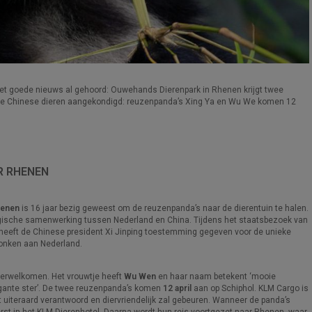
 het goede nieuws al gehoord: Ouwehands Dierenpark in Rhenen krijgt twee
ee Chinese dieren aangekondigd: reuzenpanda’s Xing Ya en Wu We komen 12
R RHENEN
henen
is 16 jaar bezig geweest om de reuzenpanda’s naar de dierentuin te halen.
ogische samenwerking tussen Nederland en China. Tijdens het staatsbezoek van
heeft de Chinese president Xi Jinping toestemming gegeven voor de unieke
onken aan Nederland.
verwelkomen. Het vrouwtje heeft
Wu Wen
en haar naam betekent ‘mooie
gante ster’. De twee reuzenpanda’s komen
12 april
aan op Schiphol. KLM Cargo is
t uiteraard verantwoord en diervriendelijk zal gebeuren. Wanneer de panda’s
erst in het KLM Dierenhotel. Daarna wordt hun reis voortgezet naar Rhenen, waar