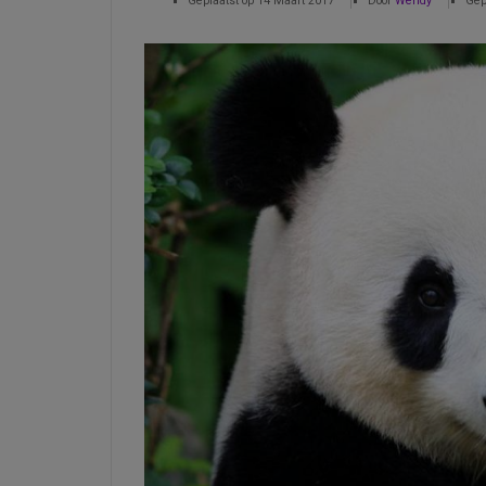
Geplaatst op
14 Maart 2017
Door
Wendy
Gep