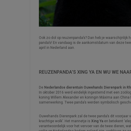
Ook zo dol op reuzenpanda’s? Dan heb je waarschijnlijk
panda’s! En vandaag is de aankomstdatum van deze tw
april in Nederland aan.
REUZENPANDA’S XING YA EN WU WE NAA
De
Nederlandse dierentuin Ouwehands Dierenpark in R
In oktober 2016 werd eindelijk ingestemd met een zoöl
koning Willem Alexander en koningin Máxima aan China 
samenwerking. Twee panda’s werden symbolisch gesch
Ouwehands Dierenpark zal de twee panda’s dit voorjaar 
krachtige wolk’. Het mannetje is
Xing Ya
en betekent ‘ele
verantwoordelijk voor het vervoer van de twee dieren, wa
veilig op Nederlandse bodem geland zijn, verblijven ze e