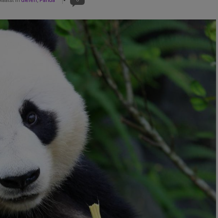
laatst in
dieren
,
Panda