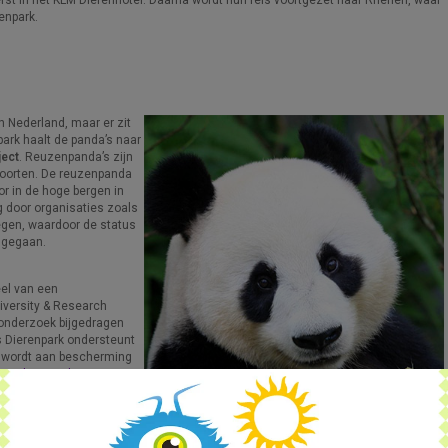
enpark.
in Nederland, maar er zit
ark haalt de panda’s naar
ect
. Reuzenpanda’s zijn
soorten. De reuzenpanda
or in de hoge bergen in
 door organisaties zoals
tegen, waardoor de status
s gegaan.
el van een
versity & Research
onderzoek bijgedragen
 Dierenpark ondersteunt
t wordt aan bescherming
over het panda
uwehands Dierenpark
.