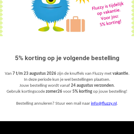
is dan ook één van de leukste items in de webshop! Panda’s zijn geweldige en
nternet. Je kent vast wel het filmpje van de niezende panda. Geniet nog even van
5% korting op je volgende bestelling
Van
7 t/m 23 augustus 2026
zijn de knuffels van Fluzzy met
vakantie
.
In deze periode kun je wel bestellingen plaatsen.
Jouw bestelling wordt vanaf
24 augustus verzonden
.
Gebruik kortingscode
zomer26
voor
5% korting
op jouw bestelling!
Bestelling annuleren? Stuur een mail naar
info@fluzzy.nl
.