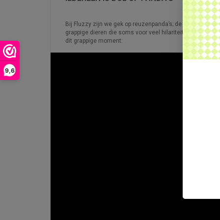
Bij Fluzzy zijn we gek op reuzenpanda’s; de
panda knuffel
grappige dieren die soms voor veel hilariteit zorgen op i
dit grappige moment:
9,6