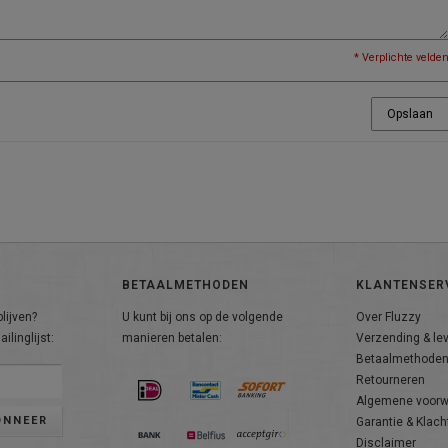
* Verplichte velde
Opslaan
BETAALMETHODEN
KLANTENSER
lijven?
U kunt bij ons op de volgende
Over Fluzzy
ilinglijst:
manieren betalen:
Verzending & le
Betaalmethode
Retourneren
Algemene voor
ONNEER
Garantie & Klach
Disclaimer