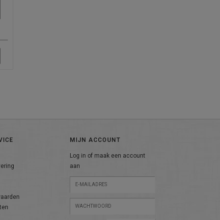
n
VICE
MIJN ACCOUNT
Log in of maak een account
vering
aan
n
waarden
ten