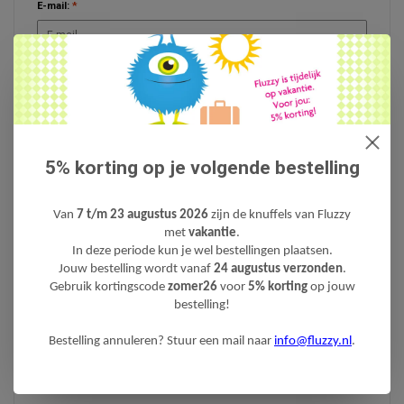
E-mail:
*
* Uw e-mailadres wordt niet gepubliceerd.
Opmerking:
*
5% korting op je volgende bestelling
* Verplichte velden
Van
7 t/m 23 augustus 2026
zijn de knuffels van Fluzzy
met
vakantie
.
Opslaan
In deze periode kun je wel bestellingen plaatsen.
Jouw bestelling wordt vanaf
24 augustus verzonden
.
Gebruik kortingscode
zomer26
voor
5% korting
op jouw
bestelling!
RECENTE ARTIKELEN
Bestelling annuleren? Stuur een mail naar
info@fluzzy.nl
.
De leukste knuffels voor in de zomer en op vakantie!
Dit zijn onze 5 meeste bijzondere dierenknuffels!