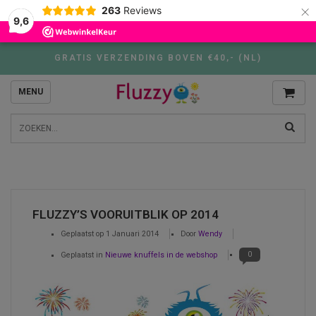
×
263
Reviews
9,6
GRATIS VERZENDING BOVEN €40,- (NL)
MENU
FLUZZY’S VOORUITBLIK OP 2014
Geplaatst op
1 Januari 2014
Door
Wendy
0
Geplaatst in
Nieuwe knuffels in de webshop