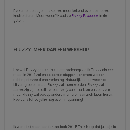
De komende dagen maken we meer bekend over de nieuwe
knuffeldieren. Meer weten? Houd de
Fluzzy Facebook
in de
gaten!
FLUZZY: MEER DAN EEN WEBSHOP
Hoewel Fluzzy gestart is als een webshop zie ik Fluzzy als veel
meer. In 2014 zullen de eerste stappen genomen worden
richting nieuwe dienstverlening. Natuurlijk zal de webshop
blijven groeien, maar Fluzzy zal meer worden. Fluzzy zal
aanwezig zijn op offline locaties (zoals markten en beurzen),
maar Fluzzy zal ook op andere manieren van zich laten horen.
Hoe dan? Ik hou jullie nog even in spanning!
Ik wens iedereen een fantastisch 2014! En ik hoop dat jullie je in