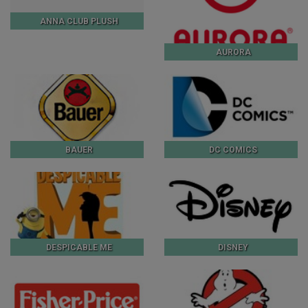
ANNA CLUB PLUSH
AURORA
BAUER
DC COMICS
DESPICABLE ME
DISNEY