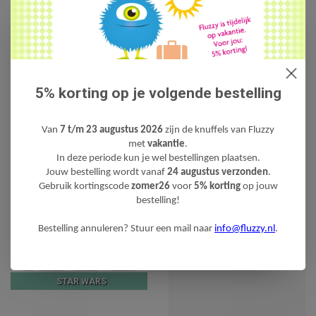
SIMBA
SIMPSONS
5% korting op je volgende bestelling
SPONGEBOB SQUAREPANTS
Van
7 t/m 23 augustus 2026
zijn de knuffels van Fluzzy
met
vakantie
.
In deze periode kun je wel bestellingen plaatsen.
Jouw bestelling wordt vanaf
24 augustus verzonden
.
SQUISHMALLOWS
Gebruik kortingscode
zomer26
voor
5% korting
op jouw
bestelling!
Bestelling annuleren? Stuur een mail naar
info@fluzzy.nl
.
STAR WARS