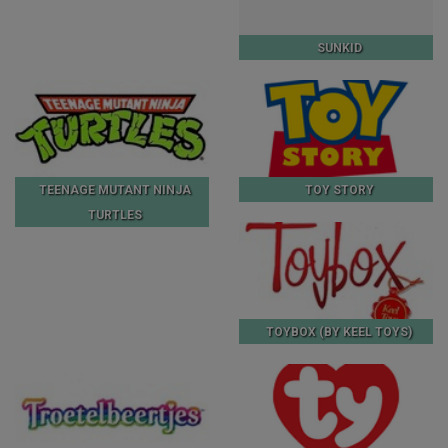
SUNKID
TEENAGE MUTANT NINJA
TOY STORY
TURTLES
TOYBOX (BY KEEL TOYS)