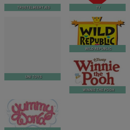
TROETELBEERTJES
TY
WILD REPUBLIC
UNI TOYS
WINNIE THE POOH