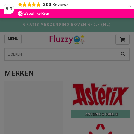
×
263
Reviews
9,6
GRATIS VERZENDING BOVEN €40,- (NL)
MENU
MERKEN
ASTERIX & OBELIX