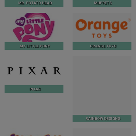
MR. POTATO HEAD
MUPPETS
MY LITTLE PONY
ORANGE TOYS
PIXAR
RAINBOW DESIGNS