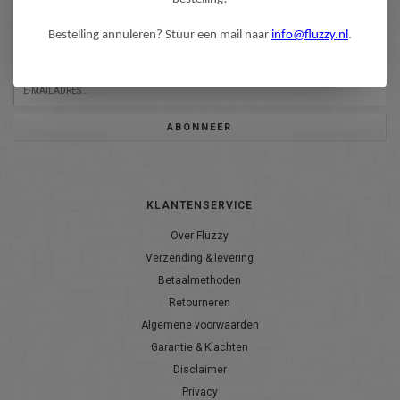
NIEUWSBRIEF
Wilt u op de hoogte blijven?
Bestelling annuleren? Stuur een mail naar
info@fluzzy.nl
.
Word lid van onze mailinglijst:
ABONNEER
KLANTENSERVICE
Over Fluzzy
Verzending & levering
Betaalmethoden
Retourneren
Algemene voorwaarden
Garantie & Klachten
Disclaimer
Privacy