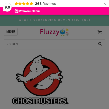
×
263
Reviews
9,6
GRATIS VERZENDING BOVEN €40,- (NL)
MENU