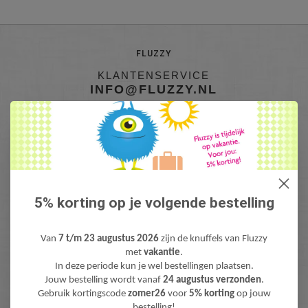
FLUZZY
KLANTENSERVICE
INFO@FLUZZY.NL
Fluzzy is de webshop met bijzondere Knuffels & Pluche! Lieve teddyberen,
mooie knuffeldieren, gekke fantasie & fun knuffels, pluche figuren bekend
van Film & TV en zacht pluche baby speelgoed. Levertijd: 1-3 werdagen.
Gratis verzending (NL) boven €40,-
5% korting op je volgende bestelling
Van
7 t/m 23 augustus 2026
zijn de knuffels van Fluzzy
met
vakantie
.
In deze periode kun je wel bestellingen plaatsen.
Jouw bestelling wordt vanaf
24 augustus verzonden
.
Gebruik kortingscode
zomer26
voor
5% korting
op jouw
bestelling!