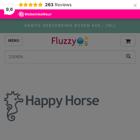
×
263
Reviews
9,6
GRATIS VERZENDING BOVEN €40,- (NL)
MENU