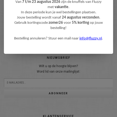
Van
7 t/m 23 augustus 2026
zijn de knuffels van Fluzzy
met
vakantie
.
In deze periode kun je wel bestellingen plaatsen.
Jouw bestelling wordt vanaf
24 augustus verzonden
.
Gebruik kortingscode
zomer26
voor
5% korting
op jouw
bestelling!
Bestelling annuleren? Stuur een mail naar
info@fluzzy.nl
.
NIEUWSBRIEF
Wilt u op de hoogte blijven?
Word lid van onze mailinglijst:
ABONNEER
KLANTENSERVICE