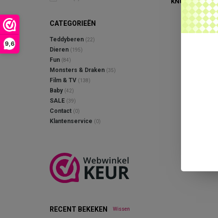
KNUFFEL (26 C
€16,95
CATEGORIEËN
Teddyberen
(22)
9,6
Dieren
(195)
Fun
(84)
Monsters & Draken
(35)
Film & TV
(138)
Baby
(42)
SALE
(39)
Contact
(0)
Klantenservice
(0)
RECENT BEKEKEN
Wissen