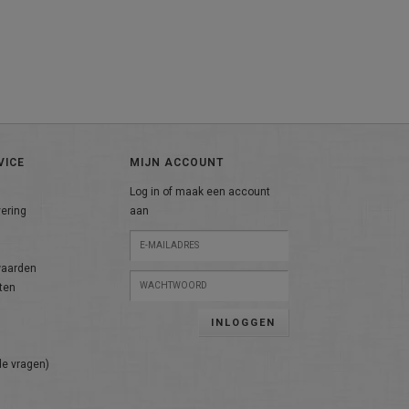
VICE
MIJN ACCOUNT
Log in of maak een account
vering
aan
n
waarden
ten
INLOGGEN
de vragen)