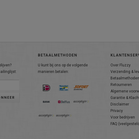
BETAALMETHODEN
KLANTENSER
lijven?
U kunt bij ons op de volgende
Over Fluzzy
ilinglijst:
manieren betalen:
Verzending & le
Betaalmethode
Retourneren
Algemene voor
ONNEER
Garantie & Klach
Disclaimer
Privacy
Voor bedrijven
FAQ (veelgestel