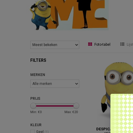
Foto-tabel
Lijs
FILTERS
MERKEN
PRIJS
Min: €
0
Max: €
20
KLEUR
DESPICABLE ME MI
Geel
(1)