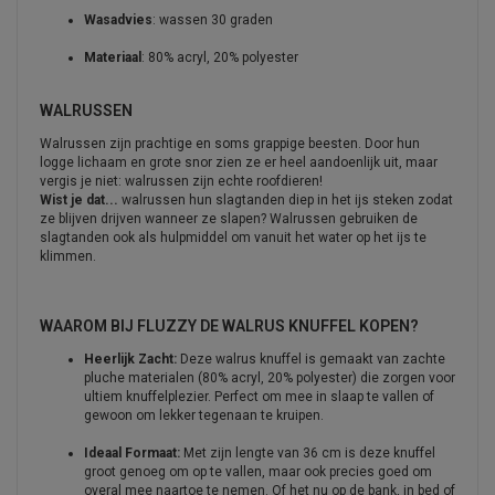
Wasadvies
: wassen 30 graden
Materiaal
: 80% acryl, 20% polyester
WALRUSSEN
Walrussen zijn prachtige en soms grappige beesten. Door hun
logge lichaam en grote snor zien ze er heel aandoenlijk uit, maar
vergis je niet: walrussen zijn echte roofdieren!
Wist je dat...
walrussen hun slagtanden diep in het ijs steken zodat
ze blijven drijven wanneer ze slapen? Walrussen gebruiken de
slagtanden ook als hulpmiddel om vanuit het water op het ijs te
klimmen.
WAAROM BIJ FLUZZY DE WALRUS KNUFFEL KOPEN?
Heerlijk Zacht:
Deze walrus knuffel is gemaakt van zachte
pluche materialen (80% acryl, 20% polyester) die zorgen voor
ultiem knuffelplezier. Perfect om mee in slaap te vallen of
gewoon om lekker tegenaan te kruipen.
Ideaal Formaat:
Met zijn lengte van 36 cm is deze knuffel
groot genoeg om op te vallen, maar ook precies goed om
overal mee naartoe te nemen. Of het nu op de bank, in bed of