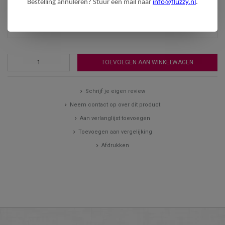
Bestelling annuleren? Stuur een mail naar
info@fluzzy.nl
.
TOEVOEGEN AAN WINKELWAGEN
Schrijf je eigen review
Neem contact op over dit product
Aan verlanglijst toevoegen
Toevoegen aan vergelijking
Afdrukken