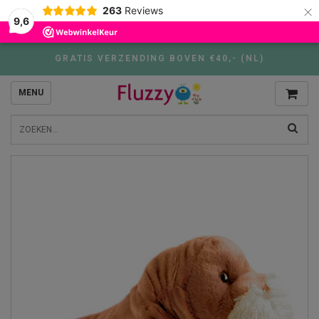
×
263
Reviews
9,6
GRATIS VERZENDING BOVEN €40,- (NL)
MENU