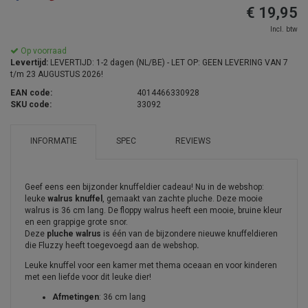
€ 19,95
Incl. btw
Op voorraad
Levertijd:
LEVERTIJD: 1-2 dagen (NL/BE) - LET OP: GEEN LEVERING VAN 7
t/m 23 AUGUSTUS 2026!
EAN code:
4014466330928
SKU code:
33092
INFORMATIE
SPEC
REVIEWS
Geef eens een bijzonder knuffeldier cadeau! Nu in de webshop:
leuke
walrus knuffel
, gemaakt van zachte pluche. Deze mooie
walrus is 36 cm lang. De floppy walrus heeft een mooie, bruine kleur
en een grappige grote snor.
Deze
pluche walrus
is één van de bijzondere nieuwe knuffeldieren
die Fluzzy heeft toegevoegd aan de webshop
.
Leuke knuffel voor een kamer met thema oceaan en voor kinderen
met een liefde voor dit leuke dier!
Afmetingen
: 36 cm lang