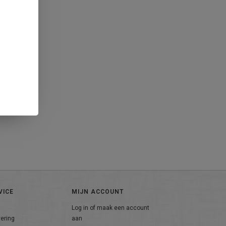
VICE
MIJN ACCOUNT
Log in of maak een account
vering
aan