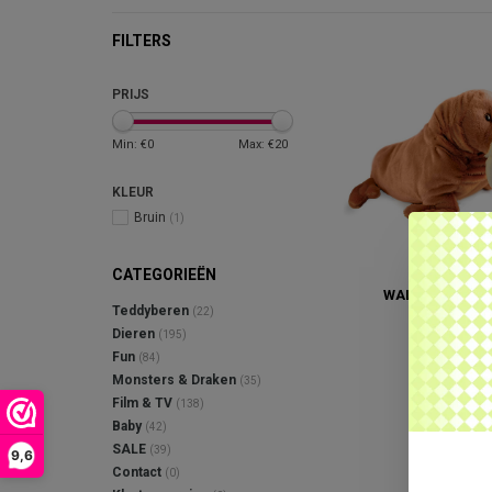
FILTERS
PRIJS
Min: €
0
Max: €
20
KLEUR
Bruin
(1)
CATEGORIEËN
WALRUS KNUFF
Teddyberen
(22)
€19,95
Dieren
(195)
Fun
(84)
Monsters & Draken
(35)
Film & TV
(138)
Baby
(42)
SALE
(39)
9,6
Contact
(0)