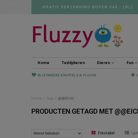
GRATIS VERZENDING BOVEN €40,- (NL)
Home
Teddyberen
Dieren
Fun
BIJZONDERE KNUFFELS & PLUCHE
Home
Tags
@@EICdZ
PRODUCTEN GETAGD MET @@EIC
Foto-tabel
Lijs