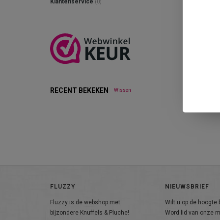
Klantenservice
(0)
RECENT BEKEKEN
Wissen
FLUZZY
NIEUWSBRIEF
Fluzzy is de webshop met
Wilt u op de hoogte b
bijzondere Knuffels & Pluche!
Word lid van onze ma