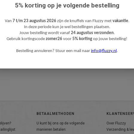
5% korting op je volgende bestelling
Van
7 t/m 23 augustus 2026
zijn de knuffels van Fluzzy met
vakantie
.
In deze periode kun je wel bestellingen plaatsen.
Jouw bestelling wordt vanaf
24 augustus verzonden
.
Gebruik kortingscode
zomer26
voor
5% korting
op jouw bestelling!
Bestelling annuleren? Stuur een mail naar
info@fluzzy.nl
.
BETAALMETHODEN
KLANTENSER
lijven?
U kunt bij ons op de volgende
Over Fluzzy
ilinglijst:
manieren betalen:
Verzending & le