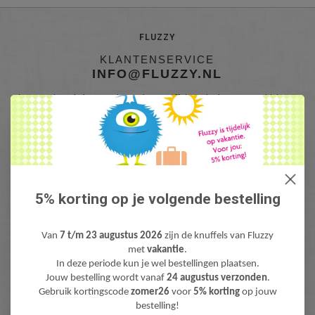
FLUZZY
KLANTENSERVICE
INFO@FLUZZY.NL
Fluzzy is de webshop met bijzondere Knuffels & Pluche! Lieve teddyberen,
mooie knuffeldieren, gekke fantasie & fun knuffels, pluche figuren bekend
van Film & TV en zacht pluche baby speelgoed. Levertijd: 1-3 werdagen.
Gratis verzending (NL) boven €40,-
5% korting op je volgende bestelling
Van
7 t/m 23 augustus 2026
zijn de knuffels van Fluzzy
met
vakantie
.
In deze periode kun je wel bestellingen plaatsen.
Jouw bestelling wordt vanaf
24 augustus verzonden
.
Gebruik kortingscode
zomer26
voor
5% korting
op jouw
NIEUWSBRIEF
bestelling!