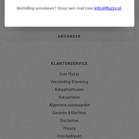
Wilt u op de hoogte blijven?
Bestelling annuleren? Stuur een mail naar
info@fluzzy.nl
.
Word lid van onze mailinglijst:
ABONNEER
KLANTENSERVICE
Over Fluzzy
Verzending & levering
Betaalmethoden
Retourneren
Algemene voorwaarden
Garantie & Klachten
Disclaimer
Privacy
Voor bedrijven