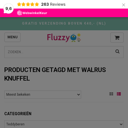
×
263
Reviews
9,6
GRATIS VERZENDING BOVEN €40,- (NL)
MENU
PRODUCTEN GETAGD MET WALRUS
KNUFFEL
CATEGORIEËN