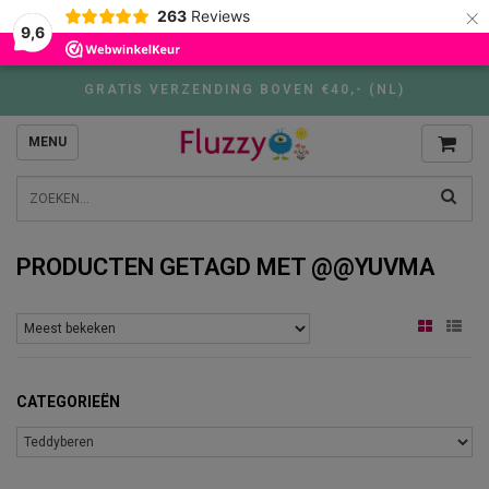
×
263
Reviews
9,6
GRATIS VERZENDING BOVEN €40,- (NL)
MENU
PRODUCTEN GETAGD MET @@YUVMA
CATEGORIEËN