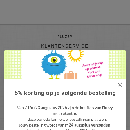
FLUZZY
KLANTENSERVICE
INFO@FLUZZY.NL
Fluzzy is de webshop met bijzondere Knuffels & Pluche! Lieve teddyberen,
mooie knuffeldieren, gekke fantasie & fun knuffels, pluche figuren bekend
van Film & TV en zacht pluche baby speelgoed. Levertijd: 1-3 werdagen.
Gratis verzending (NL) boven €40,-
5% korting op je volgende bestelling
Van
7 t/m 23 augustus 2026
zijn de knuffels van Fluzzy
met
vakantie
.
In deze periode kun je wel bestellingen plaatsen.
Jouw bestelling wordt vanaf
24 augustus verzonden
.