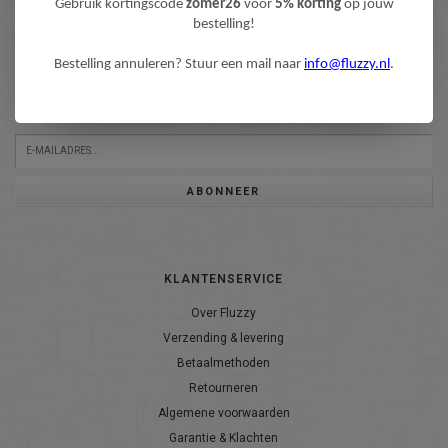
Gebruik kortingscode
zomer26
voor
5% korting
op jouw
bestelling!
NIEUWSBRIEF
Bestelling annuleren? Stuur een mail naar
info@fluzzy.nl
.
Wilt u op de hoogte blijven?
Word lid van onze mailinglijst:
ABONNEER
KLANTENSERVICE
Over Fluzzy
Verzending & levering
Betaalmethoden
Retourneren
Algemene voorwaarden
Garantie & Klachten