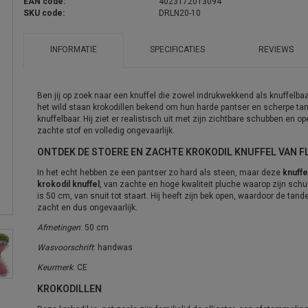
EAN code:
4023172013094
SKU code:
DRLN20-10
INFORMATIE
SPECIFICATIES
REVIEWS
Ben jij op zoek naar een knuffel die zowel indrukwekkend als knuffelba
het wild staan krokodillen bekend om hun harde pantser en scherpe tand
knuffelbaar. Hij ziet er realistisch uit met zijn zichtbare schubben en
zachte stof en volledig ongevaarlijk.
ONTDEK DE STOERE EN ZACHTE KROKODIL KNUFFEL VAN 
In het echt hebben ze een pantser zo hard als steen, maar deze
knuffe
krokodil knuffel
, van zachte en hoge kwaliteit pluche waarop zijn schub
is 50 cm, van snuit tot staart. Hij heeft zijn bek open, waardoor de tand
zacht en dus ongevaarlijk.
Afmetingen
: 50 cm
Wasvoorschrift
: handwas
Keurmerk
: CE
KROKODILLEN