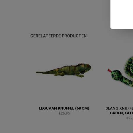
GERELATEERDE PRODUCTEN
LEGUAAN KNUFFEL (68 CM)
SLANG KNUFFEL
GROEN, GEE
€26,95
€29