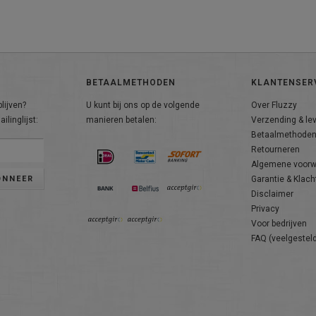
BETAALMETHODEN
KLANTENSER
lijven?
U kunt bij ons op de volgende
Over Fluzzy
ilinglijst:
manieren betalen:
Verzending & le
Betaalmethode
Retourneren
Algemene voor
ONNEER
Garantie & Klach
Disclaimer
Privacy
Voor bedrijven
FAQ (veelgestel