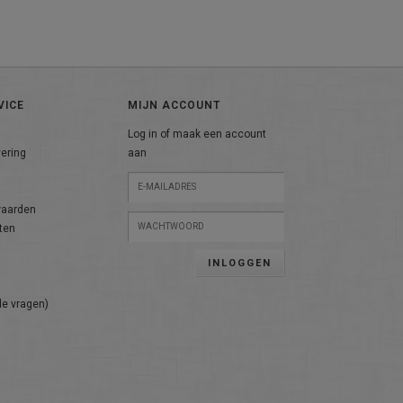
VICE
MIJN ACCOUNT
Log in of maak een account
vering
aan
n
waarden
ten
INLOGGEN
de vragen)