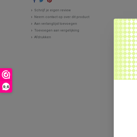
Schrijf je eigen review
Neem contact op over dit product
Aan verlanglijst toevoegen
Toevoegen aan vergelijking
Afdrukken
9,6