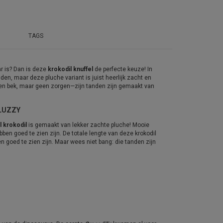
TAGS
ar is? Dan is deze
krokodil knuffel
de perfecte keuze! In
en, maar deze pluche variant is juist heerlijk zacht en
 open bek, maar geen zorgen—zijn tanden zijn gemaakt van
FLUZZY
l krokodil
is gemaakt van lekker zachte pluche! Mooie
ben goed te zien zijn. De totale lengte van deze krokodil
en goed te zien zijn. Maar wees niet bang: die tanden zijn