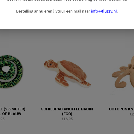
Bestelling annuleren? Stuur een mail naar
info@fluzzy.nl
.
 (2.5 METER)
SCHILDPAD KNUFFEL BRUIN
OCTOPUS KN
L OF BLAUW
(ECO)
€2
,95
€16,95