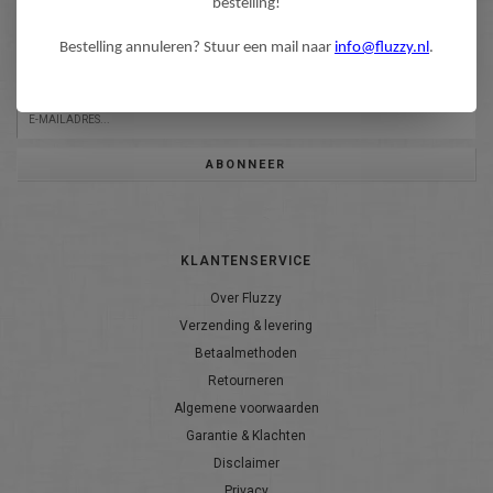
bestelling!
NIEUWSBRIEF
Bestelling annuleren? Stuur een mail naar
info@fluzzy.nl
.
Wilt u op de hoogte blijven?
Word lid van onze mailinglijst:
ABONNEER
KLANTENSERVICE
Over Fluzzy
Verzending & levering
Betaalmethoden
Retourneren
Algemene voorwaarden
Garantie & Klachten
Disclaimer
Privacy