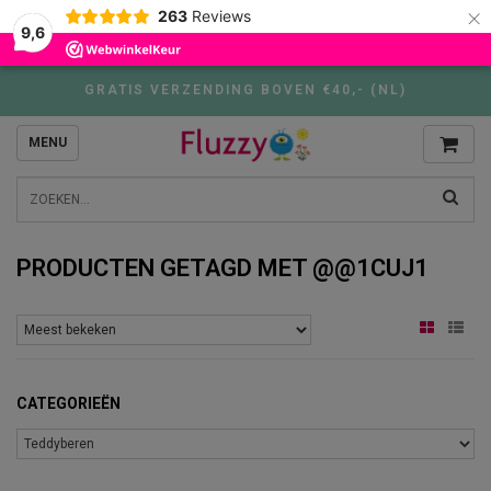
×
263
Reviews
9,6
GRATIS VERZENDING BOVEN €40,- (NL)
MENU
PRODUCTEN GETAGD MET @@1CUJ1
CATEGORIEËN