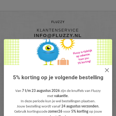
FLUZZY
KLANTENSERVICE
INFO@FLUZZY.NL
Fluzzy is de webshop met bijzondere Knuffels & Pluche! Lieve teddyberen,
mooie knuffeldieren, gekke fantasie & fun knuffels, pluche figuren bekend
van Film & TV en zacht pluche baby speelgoed. Levertijd: 1-3 werdagen.
Gratis verzending (NL) boven €40,-
5% korting op je volgende bestelling
Van
7 t/m 23 augustus 2026
zijn de knuffels van Fluzzy
met
vakantie
.
In deze periode kun je wel bestellingen plaatsen.
Jouw bestelling wordt vanaf
24 augustus verzonden
.
Gebruik kortingscode
zomer26
voor
5% korting
op jouw