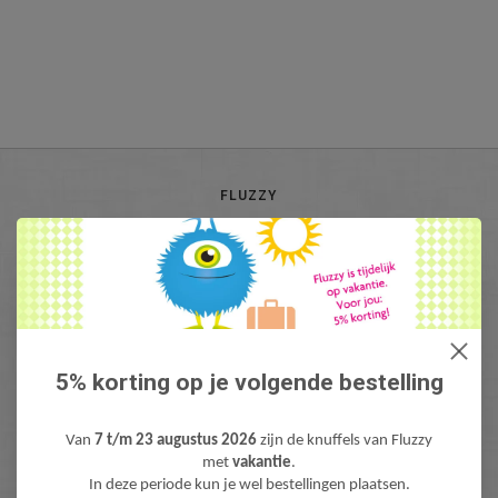
FLUZZY
KLANTENSERVICE
INFO@FLUZZY.NL
Fluzzy is de webshop met bijzondere Knuffels & Pluche! Lieve teddyberen,
mooie knuffeldieren, gekke fantasie & fun knuffels, pluche figuren bekend
van Film & TV en zacht pluche baby speelgoed. Levertijd: 1-3 werdagen.
Gratis verzending (NL) boven €40,-
5% korting op je volgende bestelling
Van
7 t/m 23 augustus 2026
zijn de knuffels van Fluzzy
met
vakantie
.
In deze periode kun je wel bestellingen plaatsen.