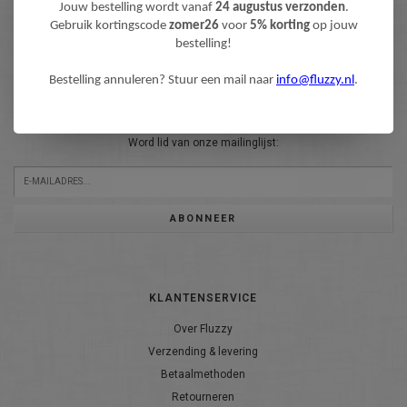
Jouw bestelling wordt vanaf
24 augustus verzonden
.
Gebruik kortingscode
zomer26
voor
5% korting
op jouw
bestelling!
Bestelling annuleren? Stuur een mail naar
info@fluzzy.nl
.
NIEUWSBRIEF
Wilt u op de hoogte blijven?
Word lid van onze mailinglijst:
ABONNEER
KLANTENSERVICE
Over Fluzzy
Verzending & levering
Betaalmethoden
Retourneren