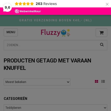
×
263
Reviews
9,6
GRATIS VERZENDING BOVEN €40,- (NL)
MENU
PRODUCTEN GETAGD MET VARAAN
KNUFFEL
CATEGORIEËN