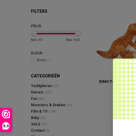
FILTERS
PRIJS
Min: €
0
Max: €
20
KLEUR
Bruin
(1)
CATEGORIEËN
DINO T-REX KNUFFE
Teddyberen
(22)
€16,95
Dieren
(195)
Fun
(84)
Monsters & Draken
(35)
Film & TV
(138)
Baby
(42)
SALE
(39)
9,6
Contact
(0)