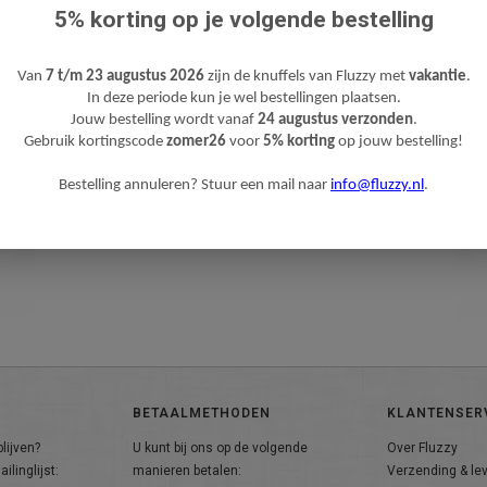
5% korting op je volgende bestelling
Van
7 t/m 23 augustus 2026
zijn de knuffels van Fluzzy met
vakantie
.
In deze periode kun je wel bestellingen plaatsen.
Jouw bestelling wordt vanaf
24 augustus verzonden
.
Gebruik kortingscode
zomer26
voor
5% korting
op jouw bestelling!
Bestelling annuleren? Stuur een mail naar
info@fluzzy.nl
.
BETAALMETHODEN
KLANTENSER
lijven?
U kunt bij ons op de volgende
Over Fluzzy
ilinglijst:
manieren betalen:
Verzending & le