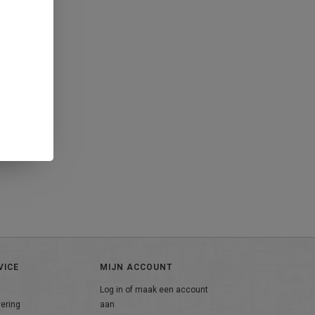
VICE
MIJN ACCOUNT
Log in of maak een account
vering
aan