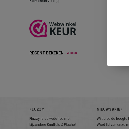
Klantenservice
(0)
RECENT BEKEKEN
Wissen
FLUZZY
NIEUWSBRIEF
Fluzzy is de webshop met
Wilt u op de hoogte b
bijzondere Knuffels & Pluche!
Word lid van onze ma