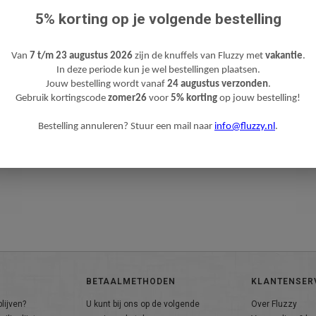
5% korting op je volgende bestelling
Van
7 t/m 23 augustus 2026
zijn de knuffels van Fluzzy met
vakantie
.
In deze periode kun je wel bestellingen plaatsen.
Jouw bestelling wordt vanaf
24 augustus verzonden
.
Gebruik kortingscode
zomer26
voor
5% korting
op jouw bestelling!
Bestelling annuleren? Stuur een mail naar
info@fluzzy.nl
.
BETAALMETHODEN
KLANTENSER
lijven?
U kunt bij ons op de volgende
Over Fluzzy