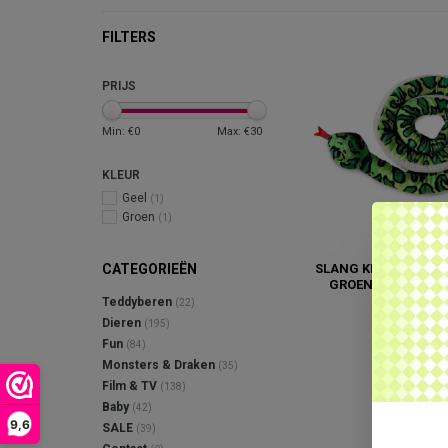
FILTERS
PRIJS
Min: €
0
Max: €
30
KLEUR
Geel
(1)
Groen
(1)
SLANG KNUFFEL (2.5
CATEGORIEËN
GROEN, GEEL OF 
€29,95
Teddyberen
(22)
Dieren
(195)
Fun
(84)
Monsters & Draken
(35)
Film & TV
(138)
Baby
(42)
9,6
SALE
(39)