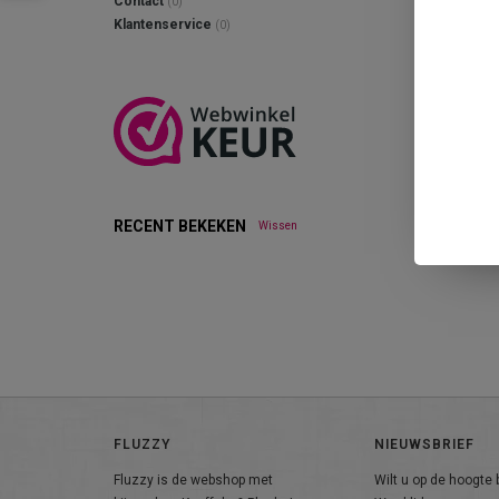
Contact
(0)
Klantenservice
(0)
RECENT BEKEKEN
Wissen
FLUZZY
NIEUWSBRIEF
Fluzzy is de webshop met
Wilt u op de hoogte b