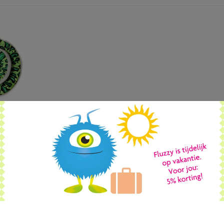
 METER)
BLAUW