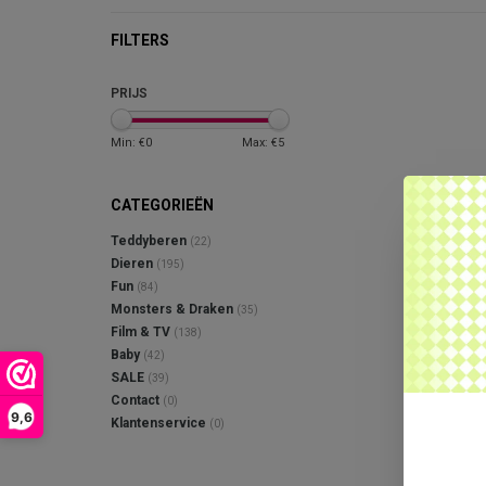
FILTERS
PRIJS
Min: €
0
Max: €
5
CATEGORIEËN
Teddyberen
(22)
Dieren
(195)
Fun
(84)
Monsters & Draken
(35)
Film & TV
(138)
Baby
(42)
SALE
(39)
Contact
(0)
9,6
Klantenservice
(0)