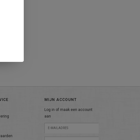
VICE
MIJN ACCOUNT
Log in of maak een account
vering
aan
n
waarden