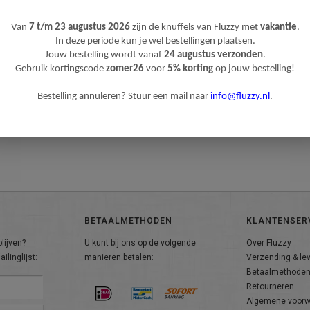
Van
7 t/m 23 augustus 2026
zijn de knuffels van Fluzzy met
vakantie
.
In deze periode kun je wel bestellingen plaatsen.
Jouw bestelling wordt vanaf
24 augustus verzonden
.
Gebruik kortingscode
zomer26
voor
5% korting
op jouw bestelling!
Bestelling annuleren? Stuur een mail naar
info@fluzzy.nl
.
BETAALMETHODEN
KLANTENSER
lijven?
U kunt bij ons op de volgende
Over Fluzzy
ilinglijst:
manieren betalen:
Verzending & le
Betaalmethode
Retourneren
Algemene voor