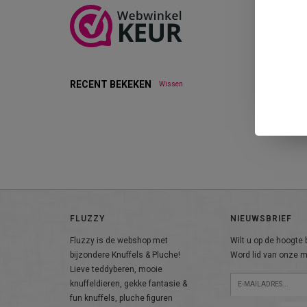
RECENT BEKEKEN
Wissen
FLUZZY
NIEUWSBRIEF
Fluzzy is de webshop met
Wilt u op de hoogte b
bijzondere Knuffels & Pluche!
Word lid van onze ma
Lieve teddyberen, mooie
knuffeldieren, gekke fantasie &
fun knuffels, pluche figuren