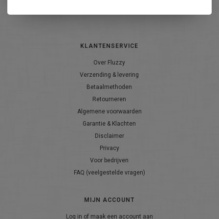
ABONNEER
KLANTENSERVICE
Over Fluzzy
Verzending & levering
Betaalmethoden
Retourneren
Algemene voorwaarden
Garantie & Klachten
Disclaimer
Privacy
Voor bedrijven
FAQ (veelgestelde vragen)
MIJN ACCOUNT
Log in of maak een account aan