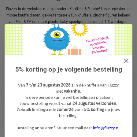
Fluzzy is de webshop met bijzondere Knuffels & Pluche! Lieve teddyberen,
mooie knuffeldieren, gekke fantasie & fun knuffels, pluche figuren bekend
van Film & TV en zacht pluche baby speelgoed. Levertijd: 1-3 werdagen.
Gratis verzending (NL) boven €40,-
5% korting op je volgende bestelling
Van
7 t/m 23 augustus 2026
zijn de knuffels van Fluzzy
met
vakantie
.
NIEUWSBRIEF
In deze periode kun je wel bestellingen plaatsen.
Jouw bestelling wordt vanaf
24 augustus verzonden
.
Wilt u op de hoogte blijven?
Gebruik kortingscode
zomer26
voor
5% korting
op jouw
Word lid van onze mailinglijst:
bestelling!
Bestelling annuleren? Stuur een mail naar
info@fluzzy.nl
.