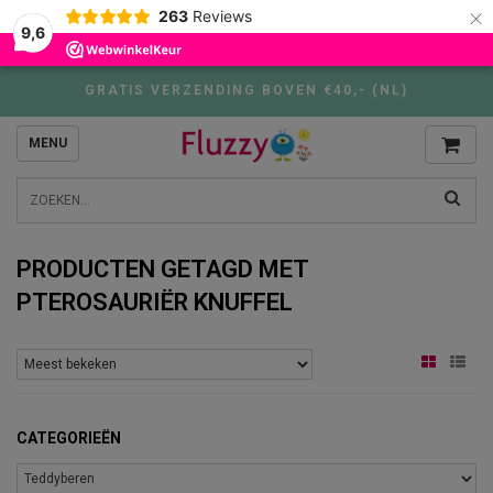
×
263
Reviews
9,6
GRATIS VERZENDING BOVEN €40,- (NL)
MENU
PRODUCTEN GETAGD MET
PTEROSAURIËR KNUFFEL
CATEGORIEËN