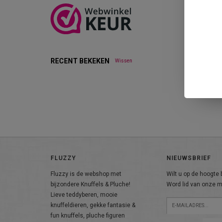
RECENT BEKEKEN
Wissen
FLUZZY
NIEUWSBRIEF
Fluzzy is de webshop met
Wilt u op de hoogte b
bijzondere Knuffels & Pluche!
Word lid van onze ma
Lieve teddyberen, mooie
knuffeldieren, gekke fantasie &
fun knuffels, pluche figuren