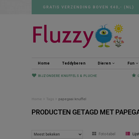
GRATIS VERZENDING BOVEN €40,- (NL)
Home
Teddyberen
Dieren
Fun
BIJZONDERE KNUFFELS & PLUCHE
Home
Tags
papegaai knuffel
PRODUCTEN GETAGD MET PAPEGA
Foto-tabel
Lijs