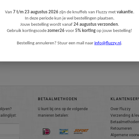
Van
7 t/m 23 augustus 2026
zijn de knuffels van Fluzzy met
vakantie
.
In deze periode kun je wel bestellingen plaatsen.
Jouw bestelling wordt vanaf
24 augustus verzonden
.
Gebruik kortingscode
zomer26
voor
5% korting
op jouw bestelling!
Bestelling annuleren? Stuur een mail naar
info@fluzzy.nl
.
BETAALMETHODEN
KLANTENSER
lijven?
U kunt bij ons op de volgende
Over Fluzzy
ilinglijst:
manieren betalen:
Verzending & le
Betaalmethode
Retourneren
Algemene voor