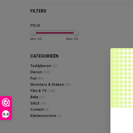
FILTERS
PRIJS
Min: €
0
Max: €
5
CATEGORIEËN
Teddyberen
(22)
Dieren
(195)
Fun
(84)
Monsters & Draken
(35)
Film & TV
(138)
Baby
(42)
SALE
(39)
Contact
(0)
9,6
Klantenservice
(0)