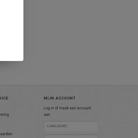
VICE
MIJN ACCOUNT
Log in of maak een account
vering
aan
n
waarden