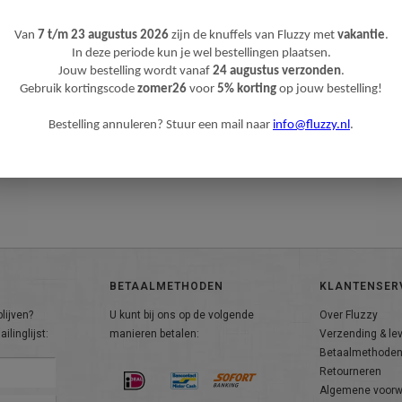
Van
7 t/m 23 augustus 2026
zijn de knuffels van Fluzzy met
vakantie
.
In deze periode kun je wel bestellingen plaatsen.
Jouw bestelling wordt vanaf
24 augustus verzonden
.
Gebruik kortingscode
zomer26
voor
5% korting
op jouw bestelling!
Bestelling annuleren? Stuur een mail naar
info@fluzzy.nl
.
BETAALMETHODEN
KLANTENSER
lijven?
U kunt bij ons op de volgende
Over Fluzzy
ilinglijst:
manieren betalen:
Verzending & le
Betaalmethode
Retourneren
Algemene voor