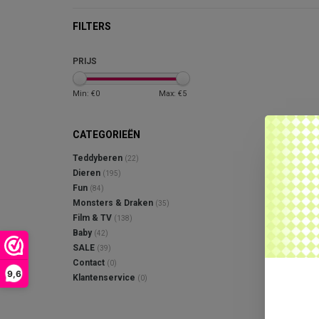
FILTERS
PRIJS
Min: €
0
Max: €
5
CATEGORIEËN
Teddyberen
(22)
Dieren
(195)
Fun
(84)
Monsters & Draken
(35)
Film & TV
(138)
Baby
(42)
SALE
(39)
Contact
(0)
9,6
Klantenservice
(0)