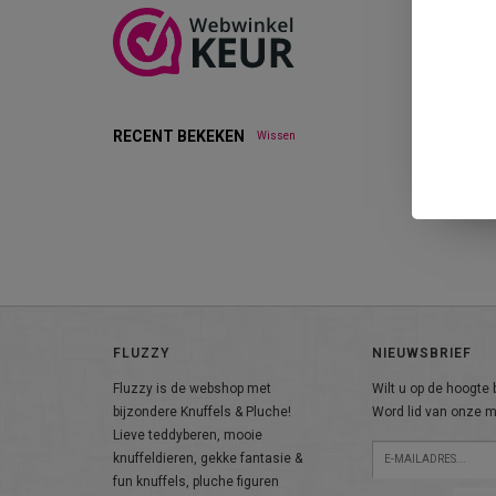
RECENT BEKEKEN
Wissen
FLUZZY
NIEUWSBRIEF
Fluzzy is de webshop met
Wilt u op de hoogte b
bijzondere Knuffels & Pluche!
Word lid van onze ma
Lieve teddyberen, mooie
knuffeldieren, gekke fantasie &
fun knuffels, pluche figuren