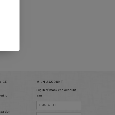
VICE
MIJN ACCOUNT
Log in of maak een account
vering
aan
n
waarden