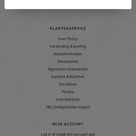
ABONNEER
KLANTENSERVICE
Over Fluzzy
Verzending & levering
Betaalmethoden
Retourneren
Algemene voorwaarden
Garantie & Klachten
Disclaimer
Privacy
Voor bedrijven
FAQ (veelgestelde vragen)
MIJN ACCOUNT
Log in of maak een account aan