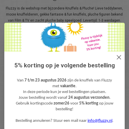
Fluzzy is de webshop met bijzondere Knuffels & Pluche! Lieve teddyberen,
mooie knuffeldieren, gekke fantasie & fun knuffels, pluche figuren bekend
van Film & TV en zacht pluche baby speelgoed. Levertijd: 1-3 werdagen.
Gratis verzending (NL) boven €40,-
5% korting op je volgende bestelling
Van
7 t/m 23 augustus 2026
zijn de knuffels van Fluzzy
met
vakantie
.
NIEUWSBRIEF
In deze periode kun je wel bestellingen plaatsen.
Jouw bestelling wordt vanaf
24 augustus verzonden
.
Wilt u op de hoogte blijven?
Gebruik kortingscode
zomer26
voor
5% korting
op jouw
Word lid van onze mailinglijst:
bestelling!
Bestelling annuleren? Stuur een mail naar
info@fluzzy.nl
.