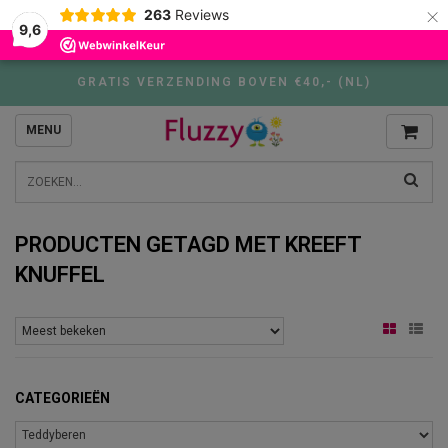
×
263
Reviews
9,6
GRATIS VERZENDING BOVEN €40,- (NL)
MENU
PRODUCTEN GETAGD MET KREEFT
KNUFFEL
CATEGORIEËN