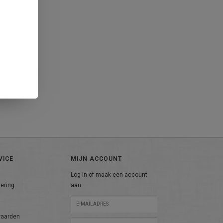
VICE
MIJN ACCOUNT
Log in of maak een account
vering
aan
n
waarden