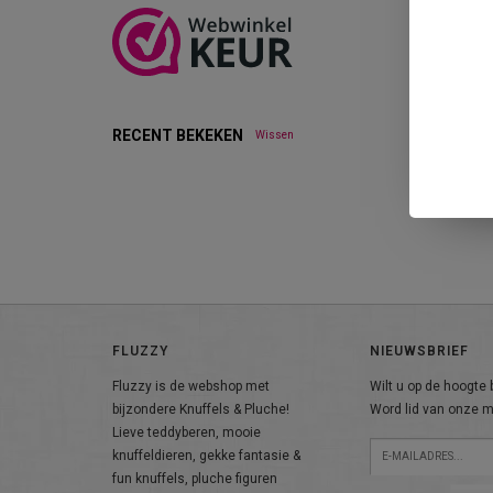
RECENT BEKEKEN
Wissen
FLUZZY
NIEUWSBRIEF
Fluzzy is de webshop met
Wilt u op de hoogte b
bijzondere Knuffels & Pluche!
Word lid van onze ma
Lieve teddyberen, mooie
knuffeldieren, gekke fantasie &
fun knuffels, pluche figuren