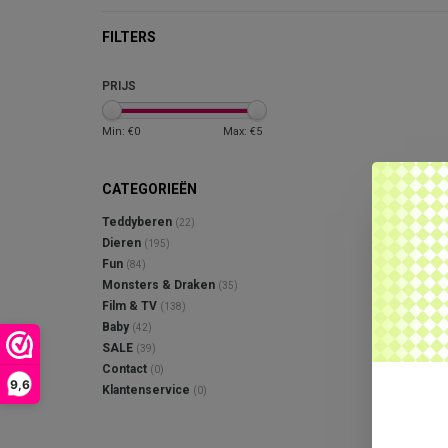
FILTERS
PRIJS
Min: €
0
Max: €
5
CATEGORIEËN
Teddyberen
(22)
Dieren
(195)
Fun
(84)
Monsters & Draken
(35)
Film & TV
(138)
Baby
(42)
SALE
(39)
Contact
(0)
9,6
Klantenservice
(0)