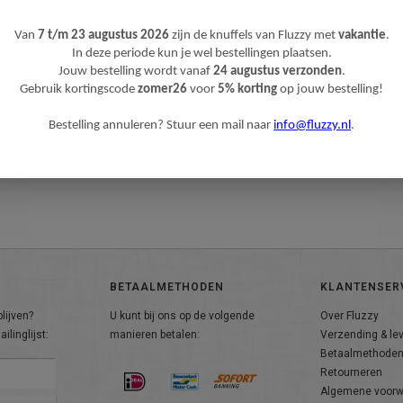
Van
7 t/m 23 augustus 2026
zijn de knuffels van Fluzzy met
vakantie
.
In deze periode kun je wel bestellingen plaatsen.
Jouw bestelling wordt vanaf
24 augustus verzonden
.
Gebruik kortingscode
zomer26
voor
5% korting
op jouw bestelling!
Bestelling annuleren? Stuur een mail naar
info@fluzzy.nl
.
BETAALMETHODEN
KLANTENSER
lijven?
U kunt bij ons op de volgende
Over Fluzzy
ilinglijst:
manieren betalen:
Verzending & le
Betaalmethode
Retourneren
Algemene voor