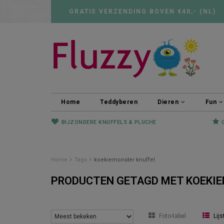
GRATIS VERZENDING BOVEN €40,- (NL)
Home
Teddyberen
Dieren
Fun
BIJZONDERE KNUFFELS & PLUCHE
Home
Tags
koekiemonster knuffel
PRODUCTEN GETAGD MET KOEKI
Foto-tabel
Lijs