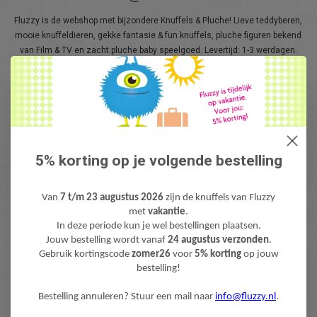
Fluzzy is de webshop met bijzondere Knuffels & Pluche! Lieve teddyberen,
mooie knuffeldieren, gekke fantasie & fun knuffels, pluche figuren bekend
van Film & TV en zacht pluche baby speelgoed. Levertijd: 1-3 werdagen.
Gratis verzending (NL) boven €40,-
5% korting op je volgende bestelling
Van
7 t/m 23 augustus 2026
zijn de knuffels van Fluzzy
met
vakantie
.
NIEUWSBRIEF
In deze periode kun je wel bestellingen plaatsen.
Jouw bestelling wordt vanaf
24 augustus verzonden
.
Wilt u op de hoogte blijven?
Gebruik kortingscode
zomer26
voor
5% korting
op jouw
Word lid van onze mailinglijst:
bestelling!
Bestelling annuleren? Stuur een mail naar
info@fluzzy.nl
.