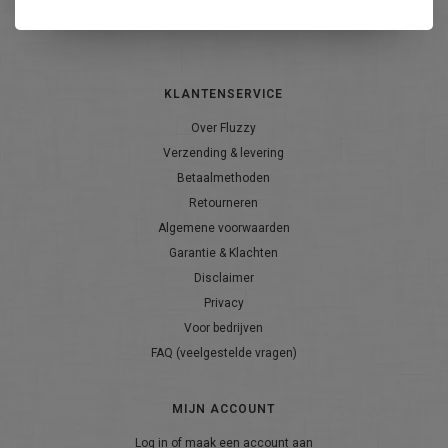
ABONNEER
KLANTENSERVICE
Over Fluzzy
Verzending & levering
Betaalmethoden
Retourneren
Algemene voorwaarden
Garantie & Klachten
Disclaimer
Privacy
Voor bedrijven
FAQ (veelgestelde vragen)
MIJN ACCOUNT
Log in of maak een account aan