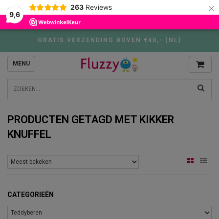
×
263
Reviews
9,6
GRATIS VERZENDING BOVEN €40,- (NL)
MENU
PRODUCTEN GETAGD MET KIKKER
KNUFFEL
CATEGORIEËN