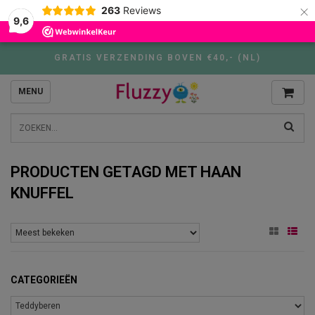
×
263
Reviews
9,6
GRATIS VERZENDING BOVEN €40,- (NL)
MENU
PRODUCTEN GETAGD MET HAAN
KNUFFEL
CATEGORIEËN