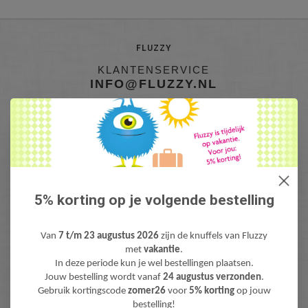
FLUZZY
KLANTENSERVICE
INFO@FLUZZY.NL
Fluzzy is de webshop met bijzondere Knuffels & Pluche! Lieve teddyberen,
mooie knuffeldieren, gekke fantasie & fun knuffels, pluche figuren bekend
van Film & TV en zacht pluche baby speelgoed. Levertijd: 1-3 werdagen.
Gratis verzending (NL) boven €40,-
5% korting op je volgende bestelling
Van
7 t/m 23 augustus 2026
zijn de knuffels van Fluzzy
met
vakantie
.
In deze periode kun je wel bestellingen plaatsen.
Jouw bestelling wordt vanaf
24 augustus verzonden
.
Gebruik kortingscode
zomer26
voor
5% korting
op jouw
bestelling!
NIEUWSBRIEF