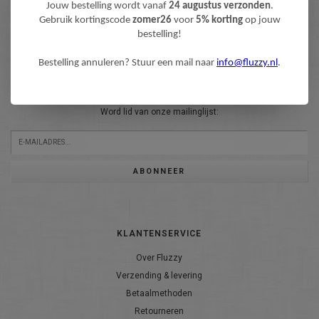
Jouw bestelling wordt vanaf
24 augustus verzonden
.
Gebruik kortingscode
zomer26
voor
5% korting
op jouw
bestelling!
Bestelling annuleren? Stuur een mail naar
info@fluzzy.nl
.
NIEUWSBRIEF
Wilt u op de hoogte blijven?
Word lid van onze mailinglijst:
ABONNEER
KLANTENSERVICE
Over Fluzzy
Verzending & levering
Betaalmethoden
Retourneren