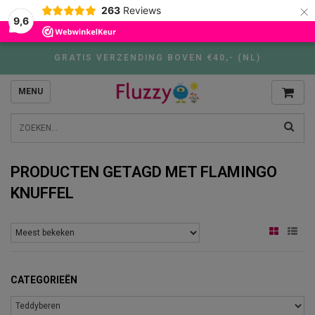
×
263
Reviews
9,6
GRATIS VERZENDING BOVEN €40,- (NL)
MENU
PRODUCTEN GETAGD MET FLAMINGO
KNUFFEL
CATEGORIEËN