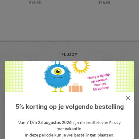
€16,95
€16,95
FLUZZY
KLANTENSERVICE
INFO@FLUZZY.NL
Fluzzy is de webshop met bijzondere Knuffels & Pluche! Lieve teddyberen,
mooie knuffeldieren, gekke fantasie & fun knuffels, pluche figuren bekend
van Film & TV en zacht pluche baby speelgoed. Levertijd: 1-3 werdagen.
Gratis verzending (NL) boven €40,-
5% korting op je volgende bestelling
Van
7 t/m 23 augustus 2026
zijn de knuffels van Fluzzy
met
vakantie
.
In deze periode kun je wel bestellingen plaatsen.