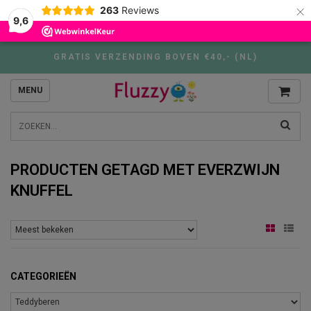
×
263
Reviews
9,6
GRATIS VERZENDING BOVEN €40,- (NL)
MENU
PRODUCTEN GETAGD MET EVERZWIJN
KNUFFEL
CATEGORIEËN