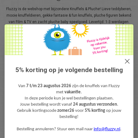
Fluzzy is de webshop met bijzondere Knuffels & Pluche! Lieve teddyberen,
mooie knuffeldieren, gekke fantasie & fun knuffels, pluche figuren bekend
van Film & TV en zacht pluche baby speelgoed. Levertijd: 1-3 werdagen.
Gratis verzending (NL) boven €40,-
5% korting op je volgende bestelling
Van
7 t/m 23 augustus 2026
zijn de knuffels van Fluzzy
met
vakantie
.
NIEUWSBRIEF
In deze periode kun je wel bestellingen plaatsen.
Jouw bestelling wordt vanaf
24 augustus verzonden
.
Wilt u op de hoogte blijven?
Gebruik kortingscode
zomer26
voor
5% korting
op jouw
Word lid van onze mailinglijst:
bestelling!
Bestelling annuleren? Stuur een mail naar
info@fluzzy.nl
.