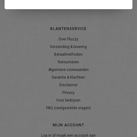
ABONNEER
KLANTENSERVICE
Over Fluzzy
Verzending & levering
Betaalmethoden
Retourneren
Algemene voorwaarden
Garantie & Klachten
Disclaimer
Privacy
Voor bedrijven
FAQ (veelgestelde vragen)
MIJN ACCOUNT
Log in of maak een account aan