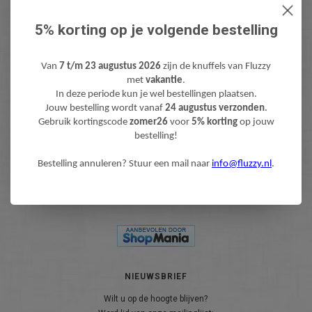
FLUZZY
5% korting op je volgende bestelling
KLANTENSERVICE
INFO@FLUZZY.NL
Van
7 t/m 23 augustus 2026
zijn de knuffels van Fluzzy
Fluzzy is de webshop met bijzondere Knuffels & Pluche! Lieve teddyberen,
met
vakantie
.
mooie knuffeldieren, gekke fantasie & fun knuffels, pluche figuren bekend
In deze periode kun je wel bestellingen plaatsen.
van Film & TV en zacht pluche baby speelgoed. Levertijd: 1-3 werdagen.
Jouw bestelling wordt vanaf
24 augustus verzonden
.
Gratis verzending (NL) boven €40,-
Gebruik kortingscode
zomer26
voor
5% korting
op jouw
bestelling!
Bestelling annuleren? Stuur een mail naar
info@fluzzy.nl
.
NIEUWSBRIEF
Wilt u op de hoogte blijven?