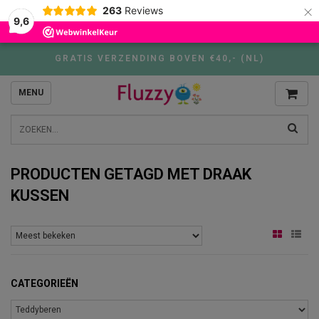
×
263
Reviews
9,6
GRATIS VERZENDING BOVEN €40,- (NL)
MENU
PRODUCTEN GETAGD MET DRAAK
KUSSEN
CATEGORIEËN