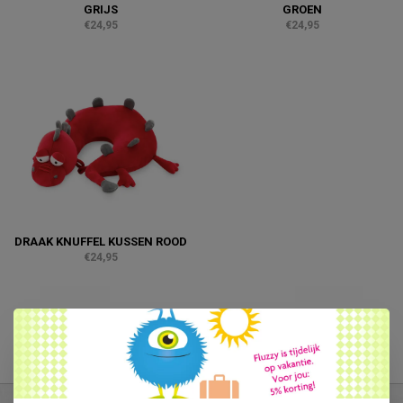
GRIJS
GROEN
€24,95
€24,95
DRAAK KNUFFEL KUSSEN ROOD
€24,95