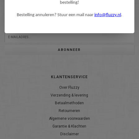
bestelling!
NIEUWSBRIEF
Bestelling annuleren? Stuur een mail naar
info@fluzzy.nl
.
Wilt u op de hoogte blijven?
Word lid van onze mailinglijst:
ABONNEER
KLANTENSERVICE
Over Fluzzy
Verzending & levering
Betaalmethoden
Retourneren
Algemene voorwaarden
Garantie & Klachten
Disclaimer