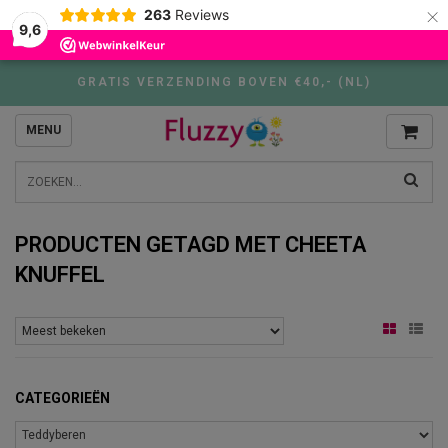
×
263
Reviews
9,6
GRATIS VERZENDING BOVEN €40,- (NL)
MENU
PRODUCTEN GETAGD MET CHEETA
KNUFFEL
CATEGORIEËN