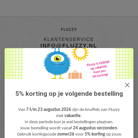
FLUZZY
KLANTENSERVICE
INFO@FLUZZY.NL
Fluzzy is de webshop met bijzondere Knuffels & Pluche! Lieve teddyberen,
mooie knuffeldieren, gekke fantasie & fun knuffels, pluche figuren bekend
van Film & TV en zacht pluche baby speelgoed. Levertijd: 1-3 werdagen.
Gratis verzending (NL) boven €40,-
5% korting op je volgende bestelling
Van
7 t/m 23 augustus 2026
zijn de knuffels van Fluzzy
met
vakantie
.
In deze periode kun je wel bestellingen plaatsen.
Jouw bestelling wordt vanaf
24 augustus verzonden
.
Gebruik kortingscode
zomer26
voor
5% korting
op jouw