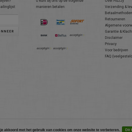
lijven?
U kunt bij ons op de volgende
Over Fluzzy
ilinglijst:
manieren betalen:
Verzending & le
Betaalmethode
Retourneren
Algemene voor
ONNEER
Garantie & Klach
Disclaimer
Privacy
Voor bedrijven
FAQ (veelgestel
© Copyright 2026 Fluzzy - Powered by
Lightspeed
 je akkoord met het gebruik van cookies om onze website te verbeteren.
Dit 