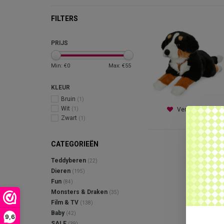
FILTERS
PRIJS
Min: €
0
Max: €
55
KLEUR
Bruin
(1)
Wit
(1)
Verlanglijst
Zwart
(1)
CATEGORIEËN
Teddyberen
(22)
Dieren
(195)
Fun
(84)
Monsters & Draken
(35)
Film & TV
(138)
Baby
(42)
9,6
SALE
(39)