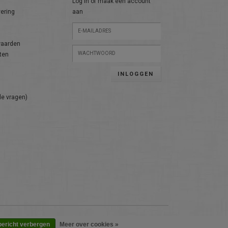
Log in of maak een account
vering
aan
n
waarden
ten
INLOGGEN
de vragen)
bericht verbergen
Meer over cookies »