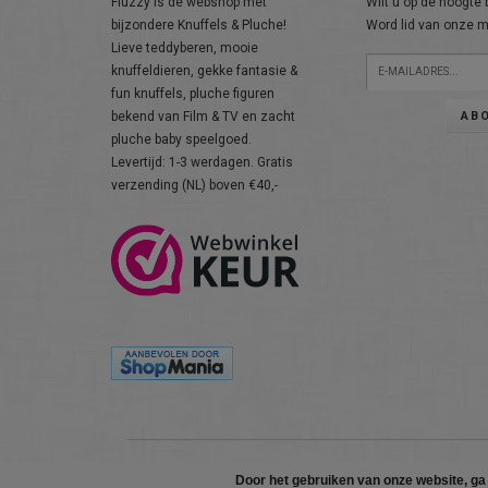
Fluzzy is de webshop met
Wilt u op de hoogte b
bijzondere Knuffels & Pluche!
Word lid van onze ma
Lieve teddyberen, mooie
knuffeldieren, gekke fantasie &
fun knuffels, pluche figuren
AB
bekend van Film & TV en zacht
pluche baby speelgoed.
Levertijd: 1-3 werdagen. Gratis
verzending (NL) boven €40,-
Door het gebruiken van onze website, ga