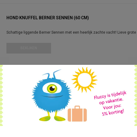
HOND KNUFFEL BERNER SENNEN (60 CM)
Schattige liggende Berner Sennen met een heerlijk zachte vacht! Lieve grote 
BEKIJKEN