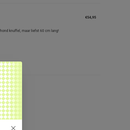
€54,95
hond knuffel, maar liefst 60 cm lang!