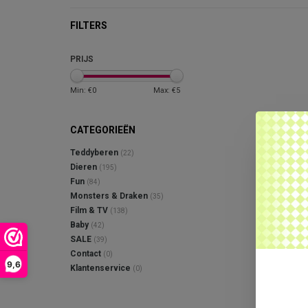
FILTERS
PRIJS
Min: €
0
Max: €
5
CATEGORIEËN
Teddyberen
(22)
Dieren
(195)
Fun
(84)
Monsters & Draken
(35)
Film & TV
(138)
Baby
(42)
SALE
(39)
Contact
(0)
9,6
Klantenservice
(0)