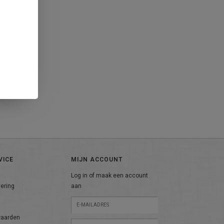
VICE
MIJN ACCOUNT
Log in of maak een account
vering
aan
n
waarden