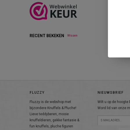
RECENT BEKEKEN
Wissen
FLUZZY
NIEUWSBRIEF
Fluzzy is de webshop met
Wilt u op de hoogte b
bijzondere Knuffels & Pluche!
Word lid van onze ma
Lieve teddyberen, mooie
knuffeldieren, gekke fantasie &
fun knuffels, pluche figuren