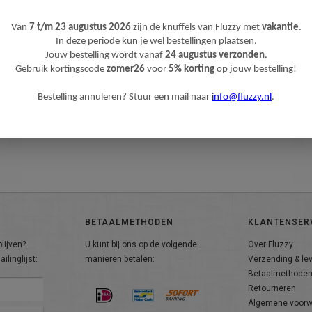
Van
7 t/m 23 augustus 2026
zijn de knuffels van Fluzzy met
vakantie
.
In deze periode kun je wel bestellingen plaatsen.
Jouw bestelling wordt vanaf
24 augustus verzonden
.
Gebruik kortingscode
zomer26
voor
5% korting
op jouw bestelling!
Bestelling annuleren? Stuur een mail naar
info@fluzzy.nl
.
BETAALMETHODEN
KLANTENSER
lijven?
U kunt bij ons op de volgende
Over Fluzzy
ilinglijst:
manieren betalen:
Verzending & le
Betaalmethode
Retourneren
Algemene voor