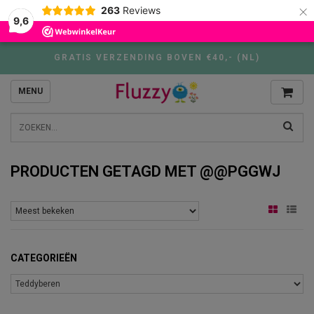
×
263
Reviews
9,6
GRATIS VERZENDING BOVEN €40,- (NL)
MENU
PRODUCTEN GETAGD MET @@PGGWJ
CATEGORIEËN