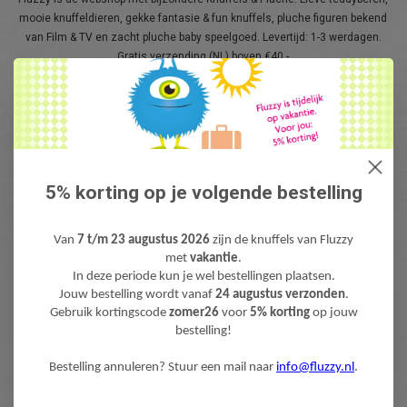
mooie knuffeldieren, gekke fantasie & fun knuffels, pluche figuren bekend
van Film & TV en zacht pluche baby speelgoed. Levertijd: 1-3 werdagen.
Gratis verzending (NL) boven €40,-
5% korting op je volgende bestelling
Van
7 t/m 23 augustus 2026
zijn de knuffels van Fluzzy
met
vakantie
.
NIEUWSBRIEF
In deze periode kun je wel bestellingen plaatsen.
Wilt u op de hoogte blijven?
Jouw bestelling wordt vanaf
24 augustus verzonden
.
Word lid van onze mailinglijst:
Gebruik kortingscode
zomer26
voor
5% korting
op jouw
bestelling!
Bestelling annuleren? Stuur een mail naar
info@fluzzy.nl
.
ABONNEER