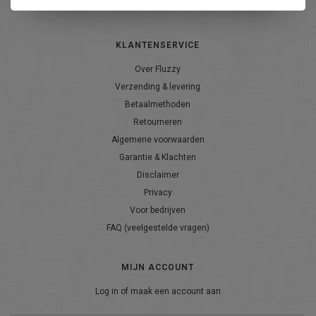
KLANTENSERVICE
Over Fluzzy
Verzending & levering
Betaalmethoden
Retourneren
Algemene voorwaarden
Garantie & Klachten
Disclaimer
Privacy
Voor bedrijven
FAQ (veelgestelde vragen)
MIJN ACCOUNT
Log in of maak een account aan