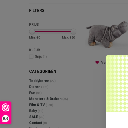
FILTERS
PRIJS
Min: €
0
Max: €
20
KLEUR
Grijs
(1)
Verlanglijst
CATEGORIEËN
Teddyberen
(22)
Dieren
(195)
Fun
(84)
Monsters & Draken
(35)
Film & TV
(138)
Baby
(42)
SALE
(39)
9,6
Contact
(0)