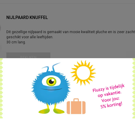
NIJLPAARD KNUFFEL
Dit gezellige nijlpaard is gemaakt van mooie kwaliteit pluche en is zeer zac
geschikt voor alle leeftijden.
30 cm lang.
BEKIJKEN