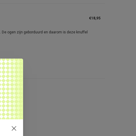
€18,95
ht. De ogen zijn geborduurd en daarom is deze knuffel