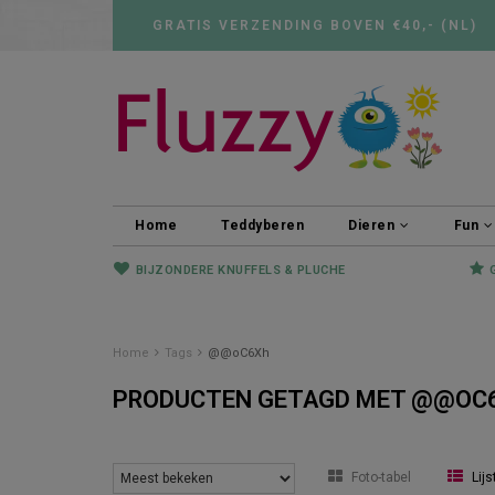
GRATIS VERZENDING BOVEN €40,- (NL)
Home
Teddyberen
Dieren
Fun
BIJZONDERE KNUFFELS & PLUCHE
Home
Tags
@@oC6Xh
PRODUCTEN GETAGD MET @@OC
Foto-tabel
Lijs