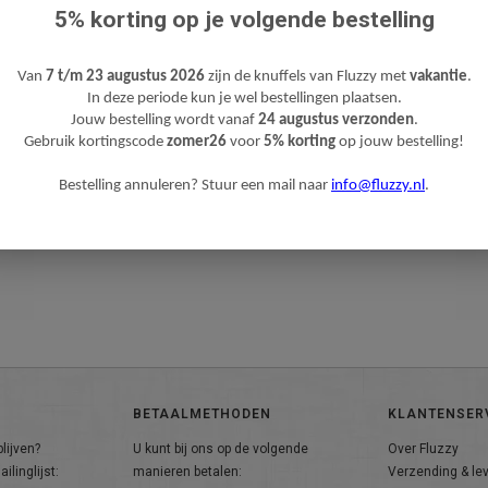
5% korting op je volgende bestelling
Van
7 t/m 23 augustus 2026
zijn de knuffels van Fluzzy met
vakantie
.
In deze periode kun je wel bestellingen plaatsen.
Jouw bestelling wordt vanaf
24 augustus verzonden
.
Gebruik kortingscode
zomer26
voor
5% korting
op jouw bestelling!
Bestelling annuleren? Stuur een mail naar
info@fluzzy.nl
.
BETAALMETHODEN
KLANTENSER
lijven?
U kunt bij ons op de volgende
Over Fluzzy
ilinglijst:
manieren betalen:
Verzending & le