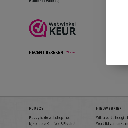
Klantenservice
(0)
RECENT BEKEKEN
Wissen
FLUZZY
NIEUWSBRIEF
Fluzzy is de webshop met
Wilt u op de hoogte b
bijzondere Knuffels & Pluche!
Word lid van onze ma