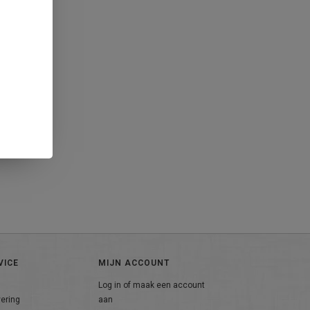
VICE
MIJN ACCOUNT
Log in of maak een account
vering
aan