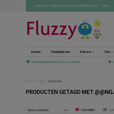
GRATIS VERZENDING BOVEN €40,- (NL)
Home
Teddyberen
Dieren
Fun
BIJZONDERE KNUFFELS & PLUCHE
Home
Tags
@@NGjBA
PRODUCTEN GETAGD MET @@NG
Foto-tabel
Lijs