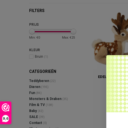
FILTERS
PRIJS
Min: €
0
Max: €
25
KLEUR
Bruin
(1)
CATEGORIEËN
EDELHERT KNUF
Teddyberen
(22)
€23,95
Dieren
(195)
Fun
(84)
Monsters & Draken
(35)
Film & TV
(138)
Baby
(42)
SALE
(39)
9,6
Contact
(0)