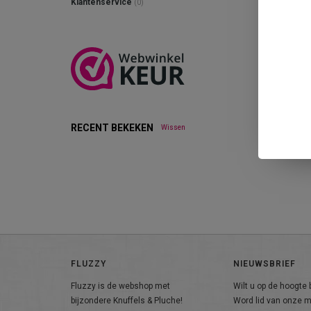
Klantenservice
(0)
RECENT BEKEKEN
Wissen
FLUZZY
NIEUWSBRIEF
Fluzzy is de webshop met
Wilt u op de hoogte b
bijzondere Knuffels & Pluche!
Word lid van onze ma