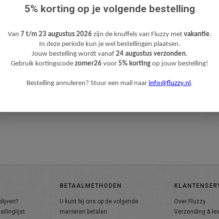
5% korting op je volgende bestelling
Van
7 t/m 23 augustus 2026
zijn de knuffels van Fluzzy met
vakantie
.
In deze periode kun je wel bestellingen plaatsen.
Jouw bestelling wordt vanaf
24 augustus verzonden
.
Gebruik kortingscode
zomer26
voor
5% korting
op jouw bestelling!
Bestelling annuleren? Stuur een mail naar
info@fluzzy.nl
.
BETAALMETHODEN
KLANTENSER
lijven?
U kunt bij ons op de volgende
Over Fluzzy
ilinglijst:
manieren betalen:
Verzending & le