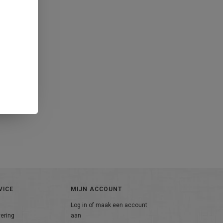
VICE
MIJN ACCOUNT
Log in of maak een account
vering
aan