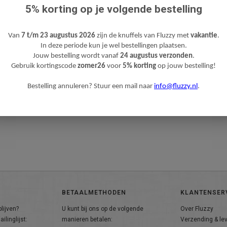
5% korting op je volgende bestelling
Van
7 t/m 23 augustus 2026
zijn de knuffels van Fluzzy met
vakantie
.
In deze periode kun je wel bestellingen plaatsen.
Jouw bestelling wordt vanaf
24 augustus verzonden
.
Gebruik kortingscode
zomer26
voor
5% korting
op jouw bestelling!
Bestelling annuleren? Stuur een mail naar
info@fluzzy.nl
.
BETAALMETHODEN
KLANTENSER
lijven?
U kunt bij ons op de volgende
Over Fluzzy
ilinglijst:
manieren betalen:
Verzending & le