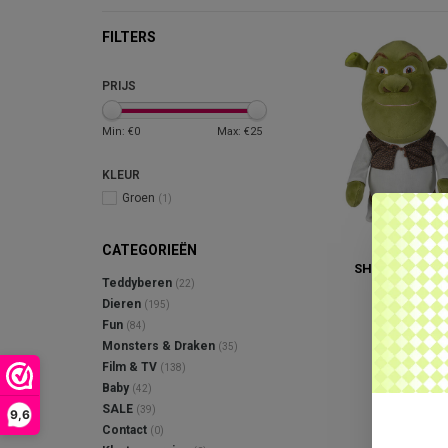
FILTERS
PRIJS
Min: €
0
Max: €
25
KLEUR
Groen
(1)
CATEGORIEËN
SHREK KNUFFE
Teddyberen
(22)
€22,95
Dieren
(195)
Fun
(84)
Monsters & Draken
(35)
Film & TV
(138)
Baby
(42)
SALE
(39)
9,6
Contact
(0)