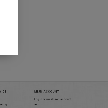
VICE
MIJN ACCOUNT
Log in of maak een account
vering
aan