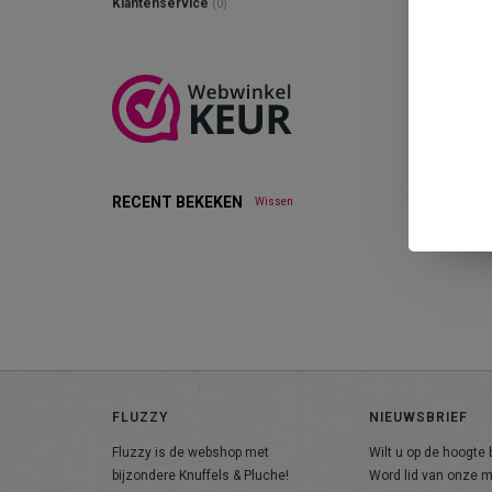
Klantenservice
(0)
RECENT BEKEKEN
Wissen
FLUZZY
NIEUWSBRIEF
Fluzzy is de webshop met
Wilt u op de hoogte b
bijzondere Knuffels & Pluche!
Word lid van onze ma