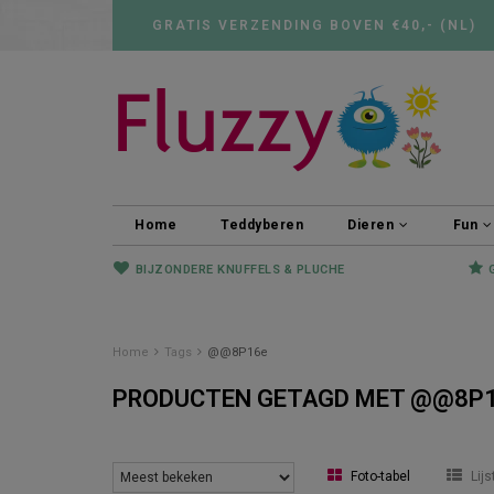
GRATIS VERZENDING BOVEN €40,- (NL)
Home
Teddyberen
Dieren
Fun
BIJZONDERE KNUFFELS & PLUCHE
Home
Tags
@@8P16e
PRODUCTEN GETAGD MET @@8P
Foto-tabel
Lijs