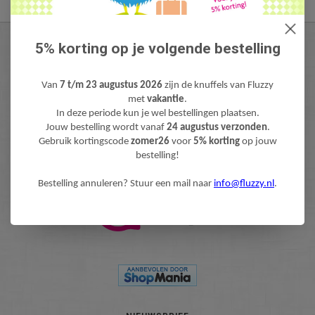
5% korting op je volgende bestelling
FLUZZY
KLANTENSERVICE
Van
7 t/m 23 augustus 2026
zijn de knuffels van Fluzzy
INFO@FLUZZY.NL
met
vakantie
.
Fluzzy is de webshop met bijzondere Knuffels & Pluche! Lieve teddyberen,
In deze periode kun je wel bestellingen plaatsen.
Jouw bestelling wordt vanaf
24 augustus verzonden
.
mooie knuffeldieren, gekke fantasie & fun knuffels, pluche figuren bekend
Gebruik kortingscode
zomer26
voor
5% korting
op jouw
van Film & TV en zacht pluche baby speelgoed. Levertijd: 1-3 werdagen.
bestelling!
Gratis verzending (NL) boven €40,-
Bestelling annuleren? Stuur een mail naar
info@fluzzy.nl
.