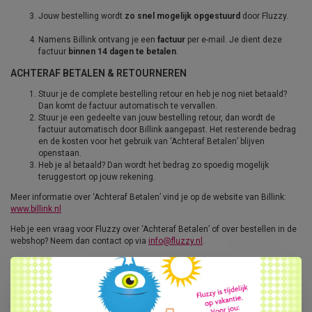
Jouw bestelling wordt
zo snel mogelijk opgestuurd
door Fluzzy.
Namens Billink ontvang je een
factuur
per e-mail. Je dient deze
factuur
binnen 14 dagen te betalen
.
ACHTERAF BETALEN & RETOURNEREN
Stuur je de complete bestelling retour en heb je nog niet betaald?
Dan komt de factuur automatisch te vervallen.
Stuur je een gedeelte van jouw bestelling retour, dan wordt de
factuur automatisch door Billink aangepast. Het resterende bedrag
en de kosten voor het gebruik van ‘Achteraf Betalen’ blijven
openstaan.
Heb je al betaald? Dan wordt het bedrag zo spoedig mogelijk
teruggestort op jouw rekening.
Meer informatie over ‘Achteraf Betalen’ vind je op de website van Billink:
www.billink.nl
Heb je een vraag voor Fluzzy over ‘Achteraf Betalen’ of over bestellen in de
webshop? Neem dan contact op via
info@fluzzy.nl
.