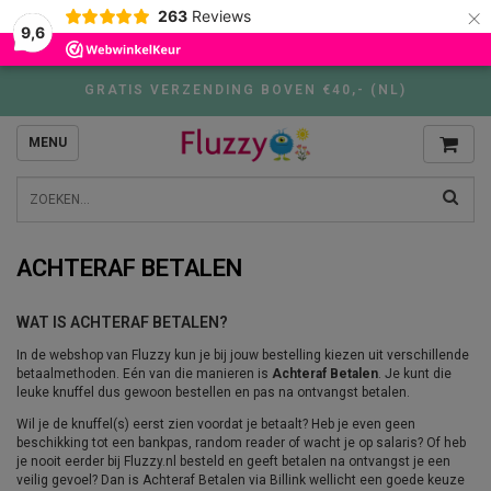
×
263
Reviews
9,6
GRATIS VERZENDING BOVEN €40,- (NL)
MENU
ACHTERAF BETALEN
WAT IS ACHTERAF BETALEN?
In de webshop van Fluzzy kun je bij jouw bestelling kiezen uit verschillende
betaalmethoden. Eén van die manieren is
Achteraf Betalen
. Je kunt die
leuke knuffel dus gewoon bestellen en pas na ontvangst betalen.
Wil je de knuffel(s) eerst zien voordat je betaalt? Heb je even geen
beschikking tot een bankpas, random reader of wacht je op salaris? Of heb
je nooit eerder bij Fluzzy.nl besteld en geeft betalen na ontvangst je een
veilig gevoel? Dan is Achteraf Betalen via Billink wellicht een goede keuze