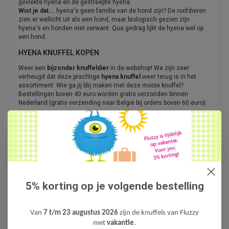
gevlekte hyena en de gestreepte hyena.
Wist je dat...
hyena's geen familie van de hond zijn? De roofdieren
zien er wellicht uit als een hond, maar biologisch gezien zijn
hyena's en honden niet verwant. Qua gedrag lijkt de hyena wel op
een hond.
HYENA KNUFFEL KOPEN
Weer een
bijzonder knuffeldier
in de webshop! We zijn zeer
verheugd dat deze prachtige
hyena knuffel
weer terug is in het
assortiment. Wie ga jij blij maken met deze mooie knuffel?
Bestellingen boven 40 euro worden gratis verzonden binnen
Nederland (gratis verzending naar België bij orders boven 60 euro).
TOEVOEGEN AAN WINKELWAGEN
5% korting op je volgende bestelling
Schrijf je eigen review
Van
7 t/m 23 augustus 2026
zijn de knuffels van Fluzzy
Neem contact op over dit product
met
vakantie
.
Aan verlanglijst toevoegen