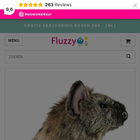
×
263
Reviews
9,6
GRATIS VERZENDING BOVEN €40,- (NL)
MENU