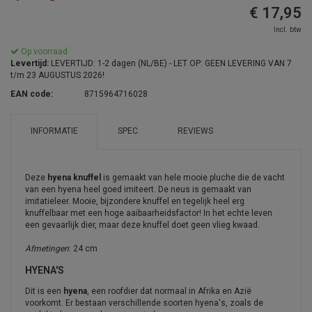
€ 17,95
Incl. btw
Op voorraad
Levertijd:
LEVERTIJD: 1-2 dagen (NL/BE) - LET OP: GEEN LEVERING VAN 7
t/m 23 AUGUSTUS 2026!
EAN code:
8715964716028
INFORMATIE
SPEC
REVIEWS
Deze
hyena knuffel
is gemaakt van hele mooie pluche die de vacht
van een hyena heel goed imiteert. De neus is gemaakt van
imitatieleer. Mooie, bijzondere knuffel en tegelijk heel erg
knuffelbaar met een hoge aaibaarheidsfactor! In het echte leven
een gevaarlijk dier, maar deze knuffel doet geen vlieg kwaad.
Afmetingen
: 24 cm
HYENA'S
Dit is een
hyena
, een roofdier dat normaal in Afrika en Azië
voorkomt. Er bestaan verschillende soorten hyena's, zoals de