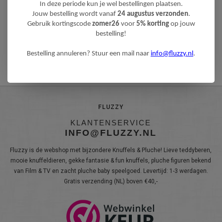
In deze periode kun je wel bestellingen plaatsen.
Toevoegen aan vergelijking
Jouw bestelling wordt vanaf
24 augustus verzonden
.
Gebruik kortingscode
zomer26
voor
5% korting
op jouw
Afdrukken
bestelling!
Bestelling annuleren? Stuur een mail naar
info@fluzzy.nl
.
FLUZZY
KLANTENSERVICE
INFO@FLUZZY.NL
Fluzzy is de webshop met bijzondere Knuffels & Pluche! Lieve teddyberen,
mooie knuffeldieren, gekke fantasie & fun knuffels, pluche figuren bekend
van Film & TV en zacht pluche baby speelgoed. Levertijd: 1-3 werdagen.
Gratis verzending (NL) boven €40,-