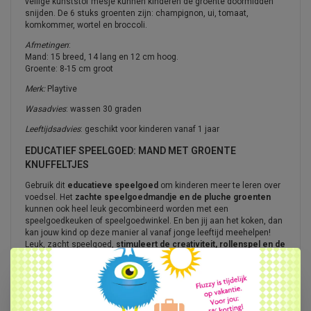
veilige kunststof mesje kunnen kinderen de groente doormidden
snijden. De 6 stuks groenten zijn: champignon, ui, tomaat,
komkommer, wortel en broccoli.
Afmetingen
:
Mand: 15 breed, 14 lang en 12 cm hoog.
Groente: 8-15 cm groot
Merk:
Playtive
Wasadvies
: wassen 30 graden
Leeftijdsadvies
: geschikt voor kinderen vanaf 1 jaar
EDUCATIEF SPEELGOED: MAND MET GROENTE
KNUFFELTJES
Gebruik dit
educatieve speelgoed
om kinderen meer te leren over
voedsel. Het
zachte speelgoedmandje en de pluche groenten
kunnen ook heel leuk gecombineerd worden met een
speelgoedkeuken of speelgoedwinkel. En ben jij aan het koken, dan
kan jouw kind op deze manier al vanaf jonge leeftijd meehelpen!
Leuk, zacht speelgoed,
stimuleert de creativiteit, rollenspel en de
verbeelding
!
Bij webshop Fluzzy blijven we ons aanbod educatief speelgoed
uitbreiden! Leer kinderen meer over bijzondere dieren, zoals
insecten of dieren uit alle delen van de wereld. Kijk ook eens bij