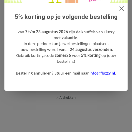
onze andere leerzame knuffels!
Gratis verzending bij bestellingen vanaf 40 eur
o (bij verzending
naar Nederland. Gratis verzending voor zendingen naar België bij
5% korting op je volgende bestelling
bestellingen vanaf 60 euro).
Van
7 t/m 23 augustus 2026
zijn de knuffels van Fluzzy
met
vakantie
.
In deze periode kun je wel bestellingen plaatsen.
TOEVOEGEN AAN WINKELWAGEN
Jouw bestelling wordt vanaf
24 augustus verzonden
.
Gebruik kortingscode
zomer26
voor
5% korting
op jouw
bestelling!
Schrijf je eigen review
Bestelling annuleren? Stuur een mail naar
info@fluzzy.nl
.
Neem contact op over dit product
Aan verlanglijst toevoegen
Toevoegen aan vergelijking
Afdrukken