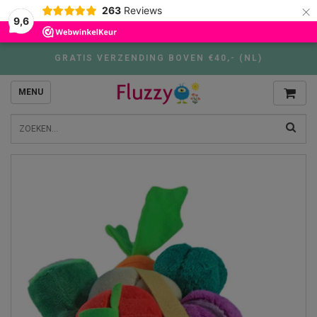
×
263
Reviews
9,6
GRATIS VERZENDING BOVEN €40,- (NL)
MENU