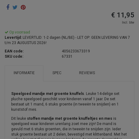
€ 11,95
Incl. btw
Op voorraad
Levertijd:
LEVERTIJD: 1-2 dagen (NL/BE) - LET OP: GEEN LEVERING VAN 7
t/m 23 AUGUSTUS 2026!
EAN code:
4056233673319
SKU code:
67331
INFORMATIE
SPEC
REVIEWS
Speelgoed mandje met groente knuffels
. Leuke 14-delige set
pluche speelgoed geschikt voor kinderen vanaf 1 jaar. De set
bestaat uit 1 mand, 6 stuks groente (in tweeën te snijden) en 1
kunststof mes.
Dit leuke
stoffen mandje met groente knuffeltjes en mes
is
speelgoed waar kinderen urenlang zoet mee zijn! De mand is
gevuld met 6 stuks groenten, die in tweeën te snijden zijn. Ieder
stuk groente bestaat uit 2 delen, bevestigd met klittenband. Met het