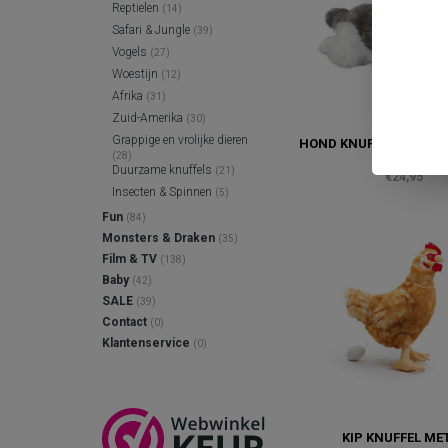
Reptielen
(14)
Safari & Jungle
(39)
Vogels
(27)
Woestijn
(12)
Afrika
(31)
Zuid-Amerika
(30)
Grappige en vrolijke dieren
HOND KNUFFEL HUSKY 
(28)
42 CM)
Duurzame knuffels
(21)
€24,95
Insecten & Spinnen
(5)
Fun
(84)
Monsters & Draken
(35)
Film & TV
(138)
Baby
(42)
SALE
(39)
Contact
(0)
Klantenservice
(0)
KIP KNUFFEL MET