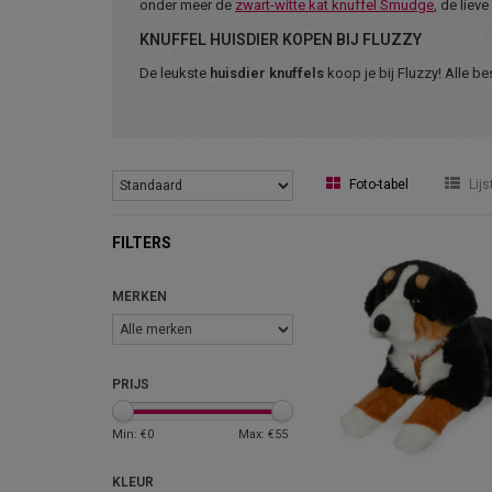
onder meer de
zwart-witte kat knuffel Smudge
, de lieve
KNUFFEL HUISDIER KOPEN BIJ FLUZZY
De leukste
huisdier knuffels
koop je bij Fluzzy! Alle b
Foto-tabel
Lijs
FILTERS
MERKEN
PRIJS
Min: €
0
Max: €
55
KLEUR