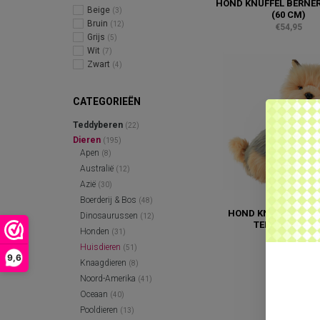
HOND KNUFFEL BERNE
Beige
(3)
(60 CM)
Bruin
(12)
€54,95
Grijs
(5)
Wit
(7)
Zwart
(4)
CATEGORIEËN
Teddyberen
(22)
Dieren
(195)
Apen
(8)
Australië
(12)
Azië
(30)
Boerderij & Bos
(48)
HOND KNUFFEL YOR
Dinosaurussen
(12)
TERRIËR YORKI
Honden
(31)
€19,95
Huisdieren
(51)
9,6
Knaagdieren
(8)
Noord-Amerika
(41)
Oceaan
(40)
Pooldieren
(13)