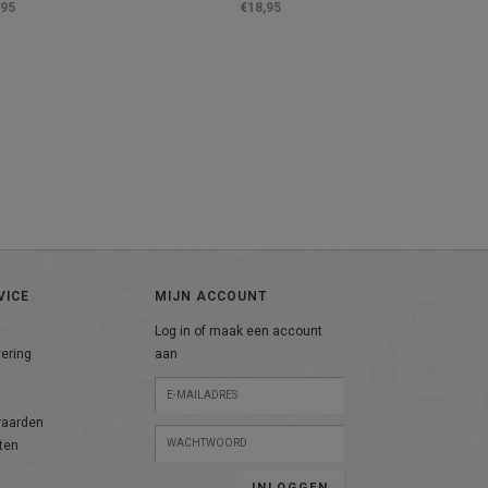
,95
€18,95
VICE
MIJN ACCOUNT
Log in of maak een account
vering
aan
n
waarden
ten
INLOGGEN