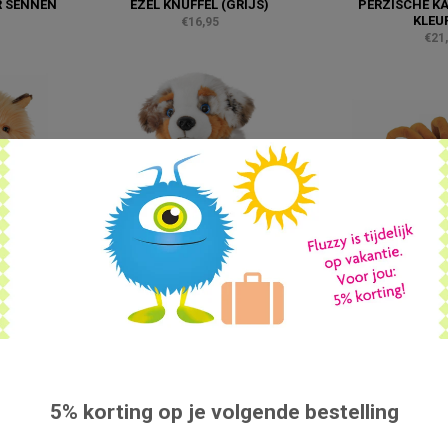
R SENNEN
EZEL KNUFFEL (GRIJS)
PERZISCHE KA
KLEU
€16,95
€21
KSHIRE
HOND KNUFFEL AUSTRALISCHE
SPIN KNUFFEL 
E
HERDER PUP
€19
€21,95
5% korting op je volgende bestelling