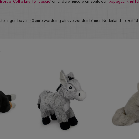
Border Collie knuffel 'Jessie'
en andere huisdieren zoals een
papegaai knuffe
estellingen boven 40 euro worden gratis verzonden binnen Nederland. Levertijd
t