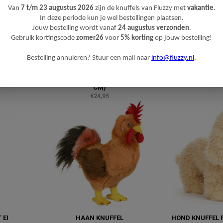
Van
7 t/m 23 augustus 2026
zijn de knuffels van Fluzzy met
vakantie
.
In deze periode kun je wel bestellingen plaatsen.
Jouw bestelling wordt vanaf
24 augustus verzonden
.
Gebruik kortingscode
zomer26
voor
5% korting
op jouw bestelling!
Bestelling annuleren? Stuur een mail naar
info@fluzzy.nl
.
(LIGGEND,
HOND KNUFFEL GOLDEN
SCHILDPAD KNUFF
RETRIEVER 'MILEY' (LIGGEND, 42
€16
CM)
€24,95
 EI
HAAN KNUFFEL
HOND KNUFFEL P