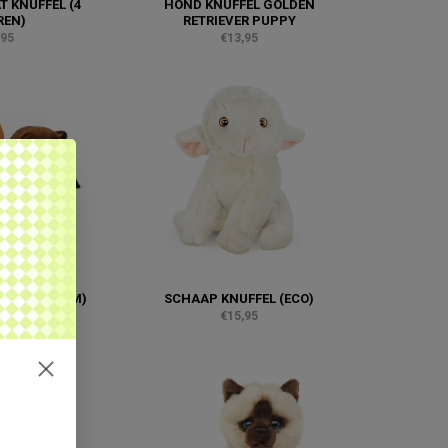
T KNUFFEL (4
HOND KNUFFEL GOLDEN
REN)
RETRIEVER PUPPY
,95
€13,95
BRUIN (32 CM)
SCHAAP KNUFFEL (ECO)
,95
€15,95