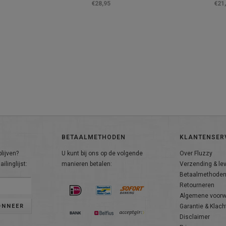
€28,95
€21
BETAALMETHODEN
KLANTENSER
lijven?
U kunt bij ons op de volgende
Over Fluzzy
ilinglijst:
manieren betalen:
Verzending & le
Betaalmethode
Retourneren
Algemene voor
ONNEER
Garantie & Klach
Disclaimer