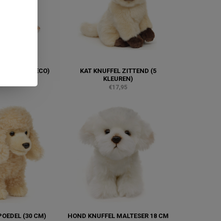
EL BRUIN (ECO)
KAT KNUFFEL ZITTEND (5
KLEUREN)
,95
€17,95
OEDEL (30 CM)
HOND KNUFFEL MALTESER 18 CM