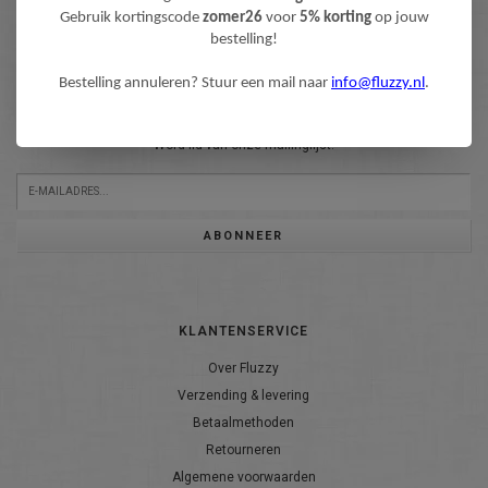
Gebruik kortingscode
zomer26
voor
5% korting
op jouw
bestelling!
Bestelling annuleren? Stuur een mail naar
info@fluzzy.nl
.
NIEUWSBRIEF
Wilt u op de hoogte blijven?
Word lid van onze mailinglijst:
ABONNEER
KLANTENSERVICE
Over Fluzzy
Verzending & levering
Betaalmethoden
Retourneren
Algemene voorwaarden