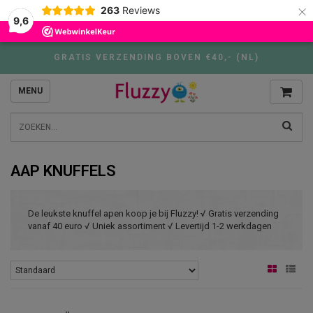
×
263
Reviews
9,6
GRATIS VERZENDING BOVEN €40,- (NL)
MENU
AAP KNUFFELS
De leukste knuffel apen koop je bij Fluzzy! √ Gratis verzending
vanaf 40 euro √ Uniek assortiment √ Levertijd 1-2 werkdagen