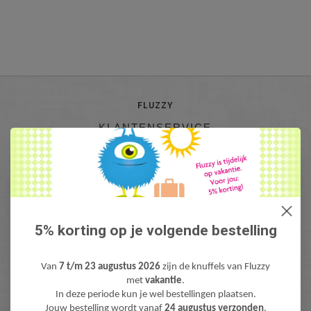
FLUZZY
KLANTENSERVICE
INFO@FLUZZY.NL
Fluzzy is de webshop met bijzondere Knuffels & Pluche! Lieve teddyberen,
mooie knuffeldieren, gekke fantasie & fun knuffels, pluche figuren bekend
van Film & TV en zacht pluche baby speelgoed. Levertijd: 1-3 werdagen.
Gratis verzending (NL) boven €40,-
5% korting op je volgende bestelling
Van
7 t/m 23 augustus 2026
zijn de knuffels van Fluzzy
met
vakantie
.
In deze periode kun je wel bestellingen plaatsen.
Jouw bestelling wordt vanaf
24 augustus verzonden
.