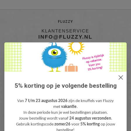
FLUZZY
KLANTENSERVICE
INFO@FLUZZY.NL
Fluzzy is de webshop met bijzondere Knuffels & Pluche! Lieve teddyberen,
mooie knuffeldieren, gekke fantasie & fun knuffels, pluche figuren bekend
van Film & TV en zacht pluche baby speelgoed. Levertijd: 1-3 werdagen.
Gratis verzending (NL) boven €40,-
5% korting op je volgende bestelling
Van
7 t/m 23 augustus 2026
zijn de knuffels van Fluzzy
met
vakantie
.
In deze periode kun je wel bestellingen plaatsen.
Jouw bestelling wordt vanaf
24 augustus verzonden
.
Gebruik kortingscode
zomer26
voor
5% korting
op jouw
bestelling!