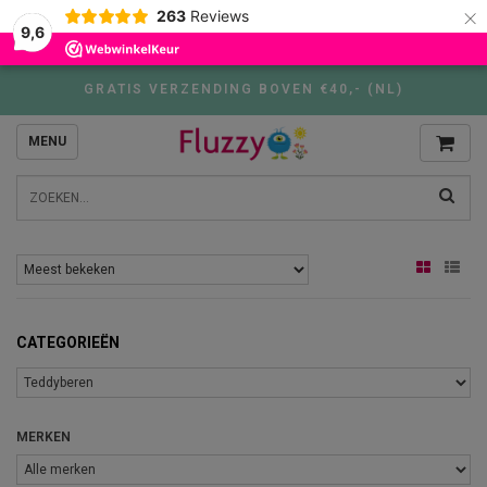
×
263
Reviews
9,6
GRATIS VERZENDING BOVEN €40,- (NL)
MENU
CATEGORIEËN
MERKEN